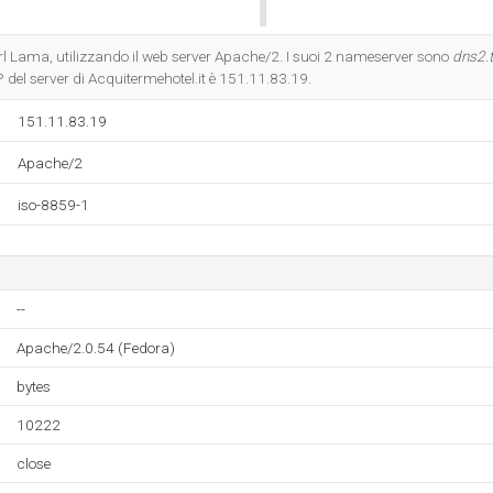
Do you own this website?
rl Lama, utilizzando il web server Apache/2. I suoi 2 nameserver sono
dns2.
IP del server di Acquitermehotel.it è 151.11.83.19.
151.11.83.19
Apache/2
iso-8859-1
--
Apache/2.0.54 (Fedora)
bytes
10222
close