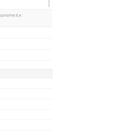
OK
tuonome.it
, e