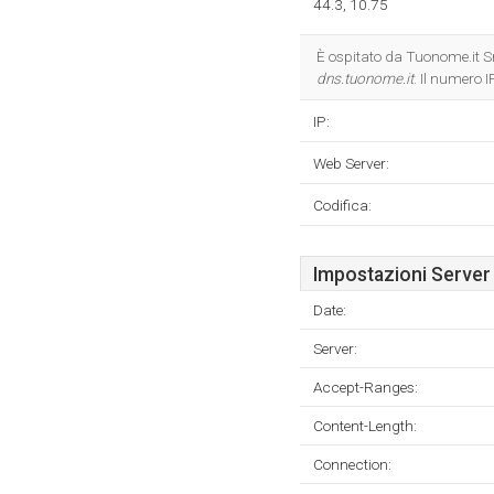
44.3, 10.75
È ospitato da Tuonome.it S
dns.tuonome.it
. Il numero 
IP:
Web Server:
Codifica:
Impostazioni Server
Date:
Server:
Accept-Ranges:
Content-Length:
Connection: