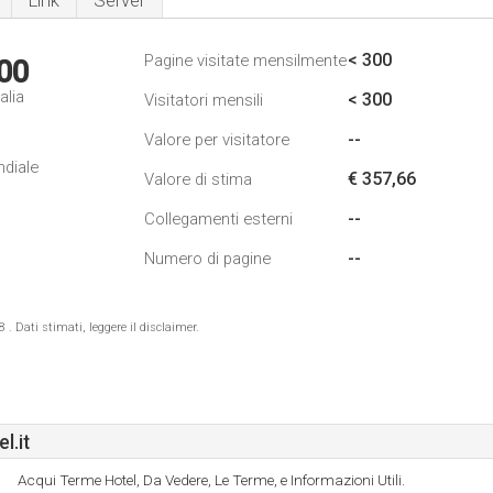
Link
Server
< 300
Pagine visitate mensilmente
00
alia
< 300
Visitatori mensili
--
Valore per visitatore
ndiale
€ 357,66
Valore di stima
--
Collegamenti esterni
--
Numero di pagine
 Dati stimati, leggere il disclaimer.
l.it
Acqui Terme Hotel, Da Vedere, Le Terme, e Informazioni Utili.