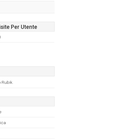
isite Per Utente
0
o Rubik.
e
ica