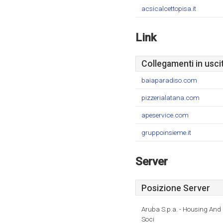
acsicalcettopisa.it
Link
Collegamenti in usci
baiaparadiso.com
pizzerialatana.com
apeservice.com
gruppoinsieme.it
Server
Posizione Server
Aruba S.p.a. - Housing And
Soci