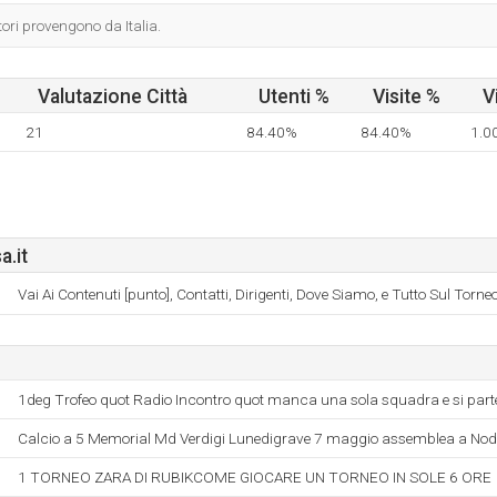
tori provengono da Italia.
Valutazione Città
Utenti %
Visite %
V
21
84.40%
84.40%
1.0
a.it
Vai Ai Contenuti [punto], Contatti, Dirigenti, Dove Siamo, e Tutto Sul Torne
1deg Trofeo quot Radio Incontro quot manca una sola squadra e si part
Calcio a 5 Memorial Md Verdigi Lunedigrave 7 maggio assemblea a Nod
1 TORNEO ZARA DI RUBIKCOME GIOCARE UN TORNEO IN SOLE 6 ORE