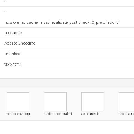
--
--
no-store, no-cache, must-revalidate, post-check=0, pre-check=0
no-cache
Accept-Encoding
chunked
text/html
acsicosenza.org
acsicraniosacrale.it
acsicuneo.it
acsiena.n