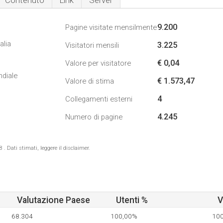
Contenuto
Link
Server
9.200
Pagine visitate mensilmente
alia
3.225
Visitatori mensili
€ 0,04
Valore per visitatore
ndiale
€ 1.573,47
Valore di stima
4
Collegamenti esterni
4.245
Numero di pagine
 Dati stimati, leggere il disclaimer.
Valutazione Paese
Utenti %
V
68.304
100,00%
10