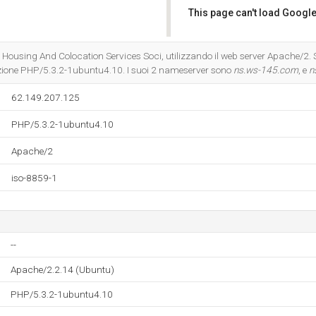
This page can't load Google
Do you own this website?
- Housing And Colocation Services Soci, utilizzando il web server Apache/2. 
ione PHP/5.3.2-1ubuntu4.10. I suoi 2 nameserver sono
ns.ws-145.com
, e
n
62.149.207.125
PHP/5.3.2-1ubuntu4.10
Apache/2
iso-8859-1
--
Apache/2.2.14 (Ubuntu)
PHP/5.3.2-1ubuntu4.10