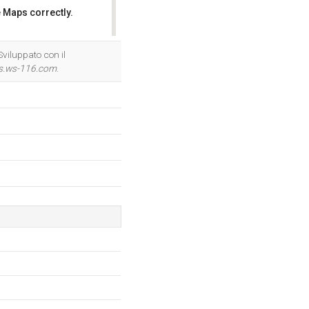
 Maps correctly.
OK
Sviluppato con il
s.ws-116.com
.