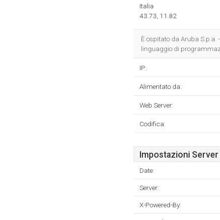
Italia
43.73, 11.82
È ospitato da Aruba S.p.a. 
linguaggio di programmaz
IP:
Alimentato da:
Web Server:
Codifica:
Impostazioni Server
Date:
Server:
X-Powered-By: