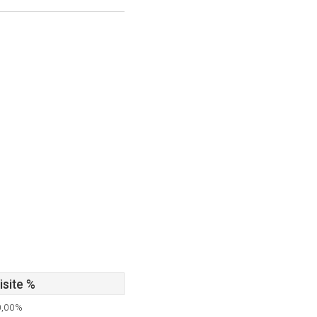
isite %
0,00%