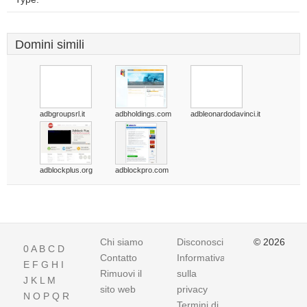
Domini simili
adbgroupsrl.it
adbholdings.com
adbleonardodavinci.it
adblockplus.org
adblockpro.com
Chi siamo
Disconoscimento
© 2026
0
A
B
C
D
Contatto
Informativa
E
F
G
H
I
Rimuovi il
sulla
J
K
L
M
sito web
privacy
N
O
P
Q
R
Termini di