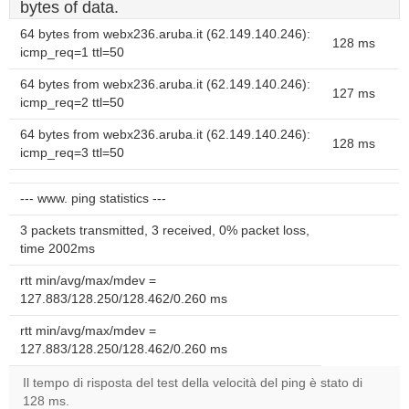
bytes of data.
64 bytes from webx236.aruba.it (62.149.140.246):
128 ms
icmp_req=1 ttl=50
64 bytes from webx236.aruba.it (62.149.140.246):
127 ms
icmp_req=2 ttl=50
64 bytes from webx236.aruba.it (62.149.140.246):
128 ms
icmp_req=3 ttl=50
--- www. ping statistics ---
3 packets transmitted, 3 received, 0% packet loss,
time 2002ms
rtt min/avg/max/mdev =
127.883/128.250/128.462/0.260 ms
rtt min/avg/max/mdev =
127.883/128.250/128.462/0.260 ms
Il tempo di risposta del test della velocità del ping è stato di
128 ms.