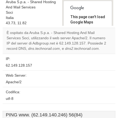
Aruba S.p.a. - Shared Hosting
And Mail Services
Soci
This page can't load
Italia
Google Maps
43.73, 11.82
correctly.
È ospitato da Aruba S.p.a. - Shared Hosting And Mail
Services Soci, utilizzando il web server Apache/2. Il numero
Do you
OK
IP del server di Adbgroup.net è 62.149.128.157. Possiede 2
own this
website?
record DNS,
dns.technorail.com
, e
dns2.technorail.com
.
IP:
62.149.128.157
Web Server:
Apache/2
Codifica:
utf-8
PING www. (62.149.140.246) 56(84)