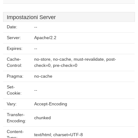
Impostazioni Server
Date:
--
Server:
Apache/2.2
Expires:
--
Cache-
no-store, no-cache, must-revalidate, post-
Control:
check=0, pre-check=0
Pragma:
no-cache
Set-
--
Cookie:
Vary:
Accept-Encoding
Transfer-
chunked
Encoding:
Content-
text/html; charset=UTF-8
Type: