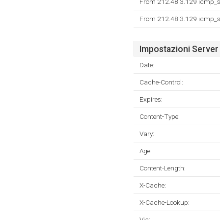
From 212.48.3.129 icmp_se
From 212.48.3.129 icmp_se
Impostazioni Server
Date:
Cache-Control:
Expires:
Content-Type:
Vary:
Age:
Content-Length:
X-Cache:
X-Cache-Lookup:
Via: