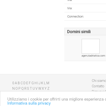
Via:
Connection:
Domini simili
agenziadriatica.com
Chi siam
0
A
B
C
D
E
F
G
H
I
J
K
L
M
Contatto
N
O
P
Q
R
S
T
U
V
W
X
Y
Z
Rimuovi il
Utilizziamo i cookie per offrirti una migliore esperienza 
Informativa sulla privacy