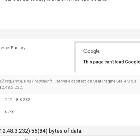
nternet Factory
This page can't load Google
Do you own this website?
s2.register.it
, e
ns1.register.it
. Il server è ospitato da Seat Pagine Gialle S.p.a.
 212.48.3.232.
212.48.3.232
utf-8
212.48.3.232) 56(84) bytes of data.