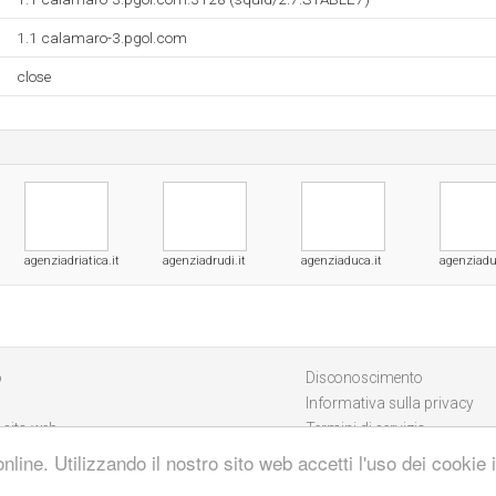
1.1 calamaro-3.pgol.com
close
agenziadriatica.it
agenziadrudi.it
agenziaduca.it
agenziadue
o
Disconoscimento
Informativa sulla privacy
 sito web
Termini di servizio
online. Utilizzando il nostro sito web accetti l'uso dei cookie