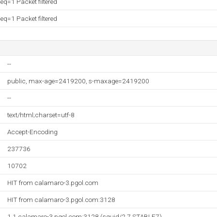
q=1 Packet filtered
q=1 Packet filtered
--
public, max-age=2419200, s-maxage=2419200
--
text/html;charset=utf-8
Accept-Encoding
237736
10702
HIT from calamaro-3.pgol.com
HIT from calamaro-3.pgol.com:3128
1.1 calamaro-3.pgol.com:3128 (squid/2.7.STABLE7)