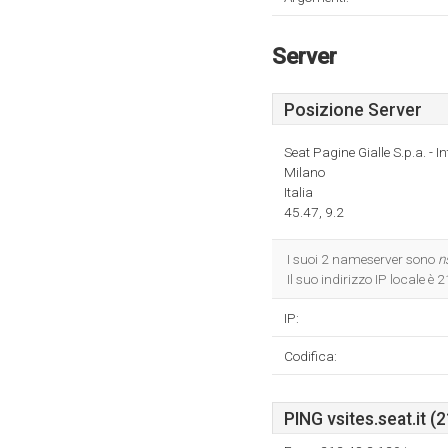
Server
Posizione Server
Seat Pagine Gialle S.p.a. - I
Milano
Italia
45.47, 9.2
I suoi 2 nameserver sono
n
Il suo indirizzo IP locale è
IP:
Codifica:
PING vsites.seat.it (