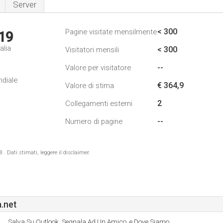
Server
< 300
Pagine visitate mensilmente
19
alia
< 300
Visitatori mensili
--
Valore per visitatore
ndiale
€ 364,9
Valore di stima
2
Collegamenti esterni
--
Numero di pagine
 Dati stimati, leggere il disclaimer.
.net
Salva Su Outlook, Segnala Ad Un Amico, e Dove Siamo.