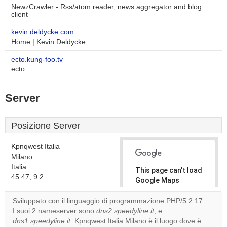
NewzCrawler - Rss/atom reader, news aggregator and blog
client
kevin.deldycke.com
Home | Kevin Deldycke
ecto.kung-foo.tv
ecto
Server
Posizione Server
Kpnqwest Italia
Milano
Italia
This page can't load
45.47, 9.2
Google Maps
correctly.
Sviluppato con il linguaggio di programmazione PHP/5.2.17.
I suoi 2 nameserver sono
dns2.speedyline.it
, e
Do you
OK
dns1.speedyline.it
. Kpnqwest Italia Milano è il luogo dove è
own this