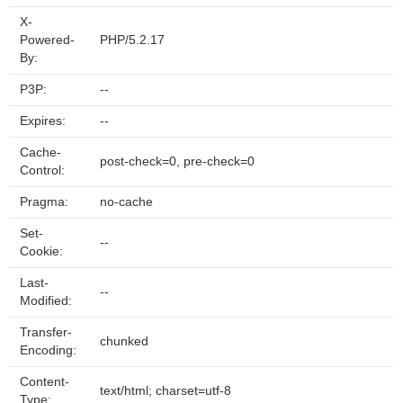
X-
Powered-
PHP/5.2.17
By:
P3P:
--
Expires:
--
Cache-
post-check=0, pre-check=0
Control:
Pragma:
no-cache
Set-
--
Cookie:
Last-
--
Modified:
Transfer-
chunked
Encoding:
Content-
text/html; charset=utf-8
Type: