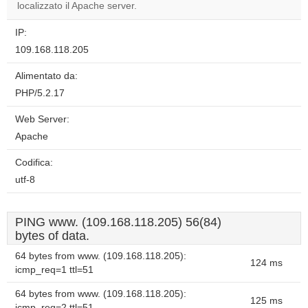
website?
localizzato il Apache server.
IP:
109.168.118.205
Alimentato da:
PHP/5.2.17
Web Server:
Apache
Codifica:
utf-8
PING www. (109.168.118.205) 56(84)
bytes of data.
64 bytes from www. (109.168.118.205):
124 ms
icmp_req=1 ttl=51
64 bytes from www. (109.168.118.205):
125 ms
icmp_req=2 ttl=51