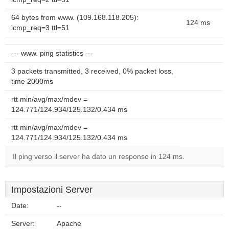
64 bytes from www. (109.168.118.205):
124 ms
icmp_req=3 ttl=51
--- www. ping statistics ---
3 packets transmitted, 3 received, 0% packet loss,
time 2000ms
rtt min/avg/max/mdev =
124.771/124.934/125.132/0.434 ms
rtt min/avg/max/mdev =
124.771/124.934/125.132/0.434 ms
Il ping verso il server ha dato un responso in 124 ms.
Impostazioni Server
Date:
--
Server:
Apache