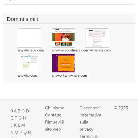
Domini simili
anywhere5k.com
anywherecostarica.com
anywherets.com
anywho.com
anyworkanywhere.com
Chi siamo
Disconoscimento
© 2026
0
A
B
C
D
Contatto
Informativa
E
F
G
H
I
Rimuovi il
sulla
J
K
L
M
sito web
privacy
N
O
P
Q
R
Termini di