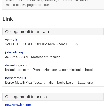
Il sito ha circa 51 utenti giornalieri, i quali visualizzano una
media di 2,50 pagine ciascuno.
Link
Collegamenti in entrata
ycrmp.it
YACHT CLUB REPUBBLICA MARINARA DI PISA
jollyclub.org
JOLLY CLUB ® - Motorsport Passion
italianlodge.com
italianlodge.com - Prenotazioni senza commissioni di hotel
borsometalli.it
Borsò Metalli Pisa Toscana Italia - Taglio Laser - Lattoneria
Collegamenti in uscita
newzcrawler.com