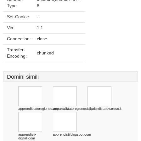
Type:
8
Set-Cookie:
--
Via:
1.1
Connection:
close
Transfer-
chunked
Encoding:
Domini simili
apprendistatoregionecampania.it
apprendistatoregionesicilia.it
apprendistatovarese.it
apprendisti-
apprendisti.blogspot.com
digitali.com