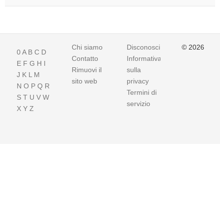
Chi siamo
Disconoscimento
© 2026
0
A
B
C
D
Contatto
Informativa
E
F
G
H
I
Rimuovi il
sulla
J
K
L
M
sito web
privacy
N
O
P
Q
R
Termini di
S
T
U
V
W
servizio
X
Y
Z