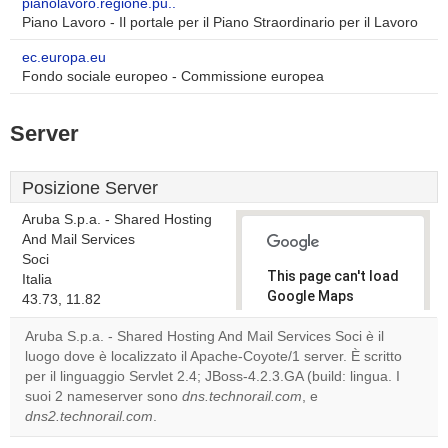
pianolavoro.regione.pu..
Piano Lavoro - Il portale per il Piano Straordinario per il Lavoro
ec.europa.eu
Fondo sociale europeo - Commissione europea
Server
Posizione Server
Aruba S.p.a. - Shared Hosting
And Mail Services
Soci
This page can't load
Italia
Google Maps
43.73, 11.82
correctly.
Aruba S.p.a. - Shared Hosting And Mail Services Soci è il
luogo dove è localizzato il Apache-Coyote/1 server. È scritto
Do you
OK
per il linguaggio Servlet 2.4; JBoss-4.2.3.GA (build: lingua. I
own this
website?
suoi 2 nameserver sono
dns.technorail.com
, e
dns2.technorail.com
.