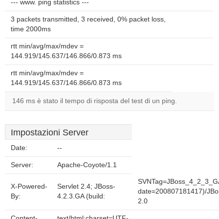
--- www. ping statistics ---
3 packets transmitted, 3 received, 0% packet loss,
time 2000ms
rtt min/avg/max/mdev =
144.919/145.637/146.866/0.873 ms
rtt min/avg/max/mdev =
144.919/145.637/146.866/0.873 ms
146 ms è stato il tempo di risposta del test di un ping.
Impostazioni Server
Date:
--
Server:
Apache-Coyote/1.1
SVNTag=JBoss_4_2_3_G
X-Powered-
Servlet 2.4; JBoss-
date=200807181417)/JB
By:
4.2.3.GA (build:
2.0
Content-
text/html;charset=UTF-