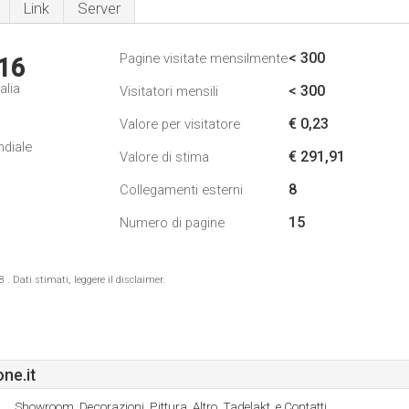
Link
Server
< 300
Pagine visitate mensilmente
16
alia
< 300
Visitatori mensili
€ 0,23
Valore per visitatore
ndiale
€ 291,91
Valore di stima
8
Collegamenti esterni
15
Numero di pagine
 Dati stimati, leggere il disclaimer.
ne.it
Showroom, Decorazioni, Pittura, Altro, Tadelakt, e Contatti.