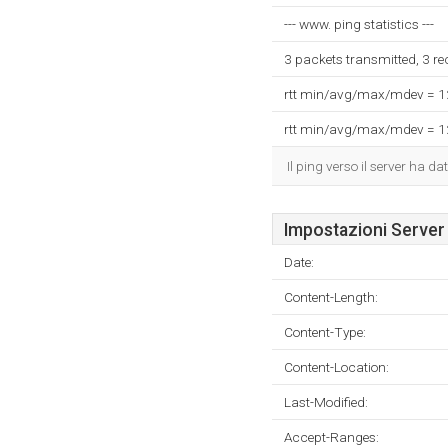
--- www. ping statistics ---
3 packets transmitted, 3 r
rtt min/avg/max/mdev = 
rtt min/avg/max/mdev = 
Il ping verso il server ha 
Impostazioni Server
Date:
Content-Length:
Content-Type:
Content-Location:
Last-Modified:
Accept-Ranges: