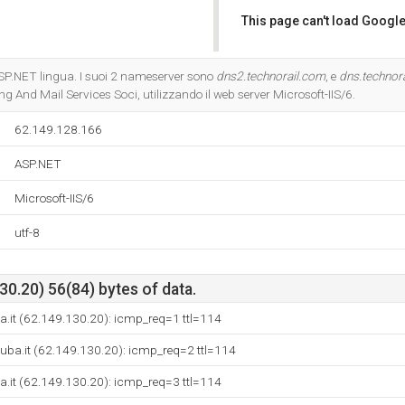
This page can't load Google
Do you own this website?
 ASP.NET lingua. I suoi 2 nameserver sono
dns2.technorail.com
, e
dns.technor
ng And Mail Services Soci, utilizzando il web server Microsoft-IIS/6.
62.149.128.166
ASP.NET
Microsoft-IIS/6
utf-8
0.20) 56(84) bytes of data.
.it (62.149.130.20): icmp_req=1 ttl=114
uba.it (62.149.130.20): icmp_req=2 ttl=114
.it (62.149.130.20): icmp_req=3 ttl=114