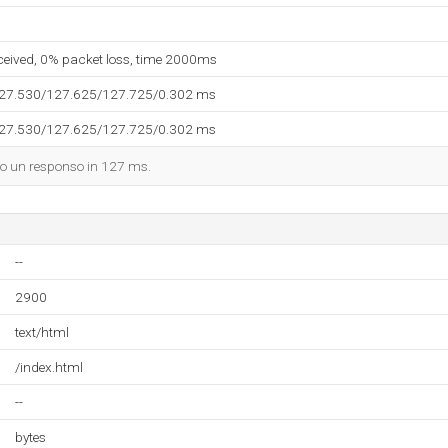
eceived, 0% packet loss, time 2000ms
127.530/127.625/127.725/0.302 ms
127.530/127.625/127.725/0.302 ms
dato un responso in 127 ms.
--
2900
text/html
/index.html
--
bytes