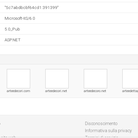
"5c7abdbcbf64cd1:391399"
Microsoft-IIS/6.0
5.0_Pub
ASP.NET
arteedecori.com
arteedecori.net
arteedecoro.net
arteedetta
o
Disconoscimento
Informativa sulla privacy
 sito web
Termini di servizio