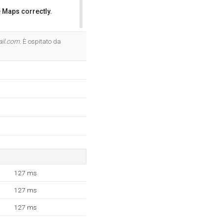
 Maps correctly.
OK
ail.com
. È ospitato da
127 ms
127 ms
127 ms