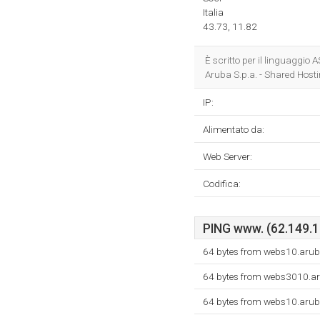
Italia
43.73, 11.82
È scritto per il linguaggio
Aruba S.p.a. - Shared Hosti
IP:
Alimentato da:
Web Server:
Codifica:
PING www. (62.149.13
64 bytes from webs10.aruba
64 bytes from webs3010.ar
64 bytes from webs10.aruba