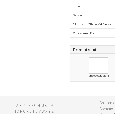
ETag:
Server:
MicrosoftOfficeWebServer:
X-Powered-By:
Domini simili
arteedecorazioni.it
Chi siam
0
A
B
C
D
E
F
G
H
I
J
K
L
M
Contatto
N
O
P
Q
R
S
T
U
V
W
X
Y
Z
Rimuovi il