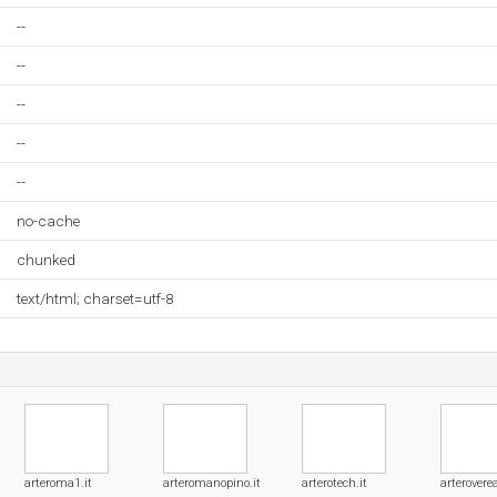
--
--
--
--
--
no-cache
chunked
text/html; charset=utf-8
arteroma1.it
arteromanopino.it
arterotech.it
arteroverea