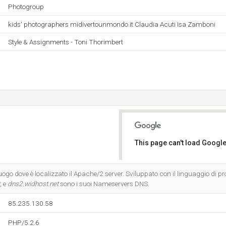
Photogroup
kids' photographers midivertounmondo.it Claudia Acuti Isa Zamboni
Style & Assignments - Toni Thorimbert
This page can't load Google
Do you own this website?
il luogo dove è localizzato il Apache/2 server. Sviluppato con il linguaggio d
, e
dns2.widhost.net
sono i suoi Nameservers DNS.
85.235.130.58
PHP/5.2.6