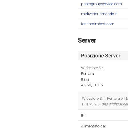
photogroupservice.com
midivertounmondo.it
tonithorimbert.com
Server
Posizione Server
Widestore S.r.l.
Ferrara
Italia
45.68, 10.85
Widestore S.r.l. Ferrara è 
PHP/5.2.6.
dns.widhost.net
IP:
Alimentato da: