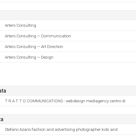
Artero Consulting
Artero Consulting — Communication
Artero Consulting — Art Direction
Artero Consulting — Design
ata
T R A T T O COMMUNICATIONS - webdesign mediagency centro di
ta
Stefano Azario fashion and advertising photographer kids and