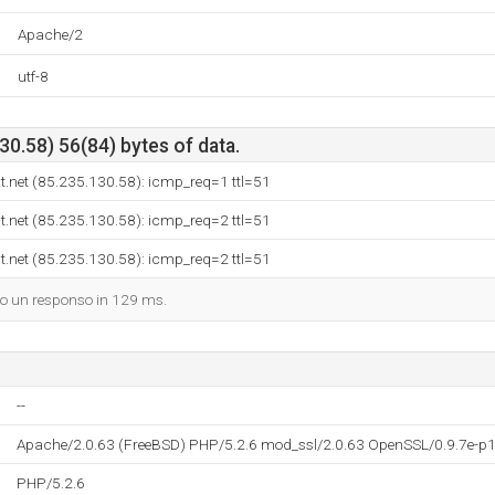
Apache/2
utf-8
0.58) 56(84) bytes of data.
.net (85.235.130.58): icmp_req=1 ttl=51
.net (85.235.130.58): icmp_req=2 ttl=51
.net (85.235.130.58): icmp_req=2 ttl=51
dato un responso in 129 ms.
--
Apache/2.0.63 (FreeBSD) PHP/5.2.6 mod_ssl/2.0.63 OpenSSL/0.9.7e-p1 
PHP/5.2.6