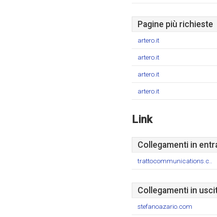
Pagine più richieste
artero.it
artero.it
artero.it
artero.it
Link
Collegamenti in entr
trattocommunications.c..
Collegamenti in usci
stefanoazario.com