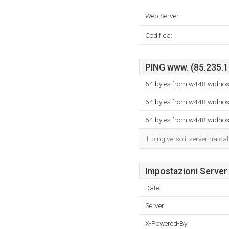
Web Server:
Codifica:
PING www. (85.235.13
64 bytes from w448.widhost
64 bytes from w448.widhost
64 bytes from w448.widhost
Il ping verso il server ha 
Impostazioni Server
Date:
Server:
X-Powered-By: