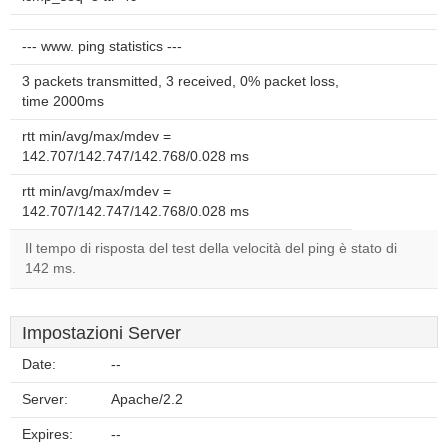
--- www. ping statistics ---
3 packets transmitted, 3 received, 0% packet loss,
time 2000ms
rtt min/avg/max/mdev =
142.707/142.747/142.768/0.028 ms
rtt min/avg/max/mdev =
142.707/142.747/142.768/0.028 ms
Il tempo di risposta del test della velocità del ping è stato di
142 ms.
Impostazioni Server
Date:
--
Server:
Apache/2.2
Expires:
--