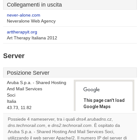
Collegamenti in uscita
never-alone.com
Neveralone Web Agency
arttherapyit.org
Art Therapy Italiana 2012
Server
Posizione Server
Aruba S.p.a. - Shared Hosting
And Mail Services
Soci
This page can't load
Italia
Google Maps
43.73, 11.82
correctly.
Possiede 4 nameserver, tra i quali
dns4.arubadns.cz
,
dns.technorail.com
, e
dns2.technorail.com
. È ospitato da
Do you
OK
Aruba S.p.a. - Shared Hosting And Mail Services Soci,
own this
website?
utilizzando il web server Apache/2. Il numero IP del server di