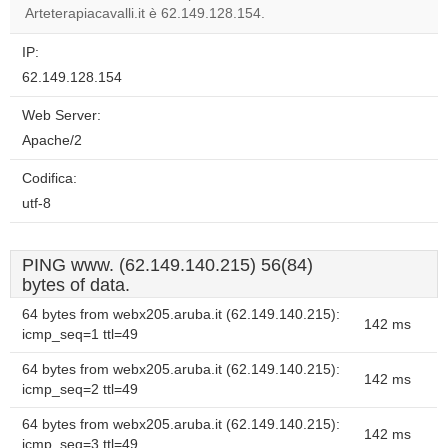
Arteterapiacavalli.it è 62.149.128.154.
IP:
62.149.128.154
Web Server:
Apache/2
Codifica:
utf-8
PING www. (62.149.140.215) 56(84)
bytes of data.
64 bytes from webx205.aruba.it (62.149.140.215):
142 ms
icmp_seq=1 ttl=49
64 bytes from webx205.aruba.it (62.149.140.215):
142 ms
icmp_seq=2 ttl=49
64 bytes from webx205.aruba.it (62.149.140.215):
142 ms
icmp_seq=3 ttl=49