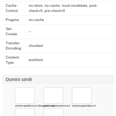
Cache-
no-store, no-cache, must-revalidate, post-
Control:
check=0, pre-check=0
Pragma:
no-cache
Set-
--
Cookie:
Transfer-
chunked
Encoding:
Content-
text/html
Type:
Domini simili
arteterapiafirenze.blogspot.com
arteterapiamantova.it
arteterapiamilano.it