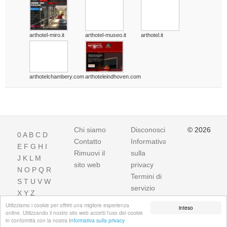
arthotel-miro.it
arthotel-museo.it
arthotel.it
arthotelchambery.com
arthoteleindhoven.com
Chi siamo
Disconoscimento
© 2026
0
A
B
C
D
Contatto
Informativa
E
F
G
H
I
Rimuovi il
sulla
J
K
L
M
sito web
privacy
N
O
P
Q
R
Termini di
S
T
U
V
W
servizio
X
Y
Z
Utilizziamo i cookie per offrirti una migliore esperienza
inteso
online. Utilizzando il nostro sito web accetti l'uso dei cookie
in conformità con la nostra
Informativa sulla privacy