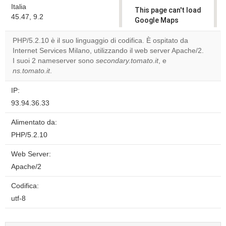
Italia
This page can't load
45.47, 9.2
Google Maps
correctly.
PHP/5.2.10 è il suo linguaggio di codifica. È ospitato da
Internet Services Milano, utilizzando il web server Apache/2.
Do you
OK
I suoi 2 nameserver sono
secondary.tomato.it
own this
, e
website?
ns.tomato.it
.
IP:
93.94.36.33
Alimentato da:
PHP/5.2.10
Web Server:
Apache/2
Codifica:
utf-8