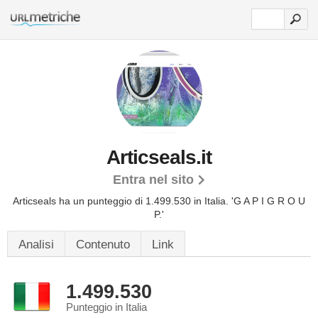
Articseals.it
Entra nel sito
Articseals ha un punteggio di 1.499.530 in Italia.
'G A P I G R O U
P.'
Analisi
Contenuto
Link
1.499.530
Punteggio in Italia