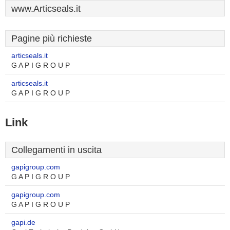
www.Articseals.it
Pagine più richieste
articseals.it
G A P I G R O U P
articseals.it
G A P I G R O U P
Link
Collegamenti in uscita
gapigroup.com
G A P I G R O U P
gapigroup.com
G A P I G R O U P
gapi.de