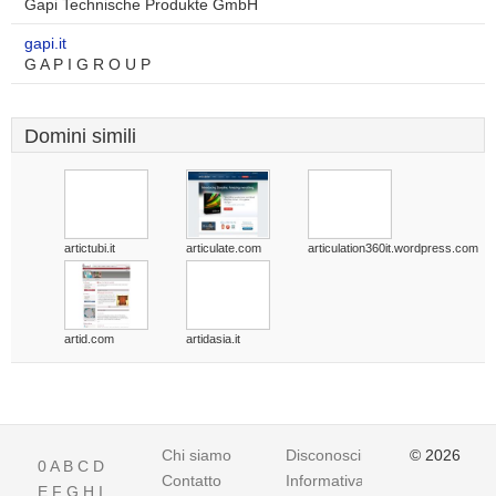
Gapi Technische Produkte GmbH
gapi.it
G A P I G R O U P
Domini simili
artictubi.it
articulate.com
articulation360it.wordpress.com
artid.com
artidasia.it
Chi siamo
Disconoscimento
© 2026
0
A
B
C
D
Contatto
Informativa
E
F
G
H
I