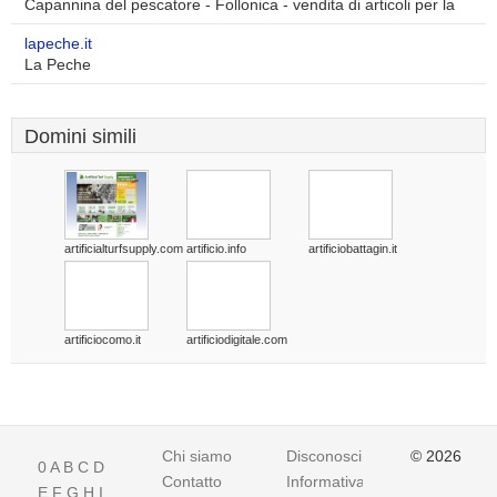
Capannina del pescatore - Follonica - vendita di articoli per la
lapeche.it
La Peche
Domini simili
artificialturfsupply.com
artificio.info
artificiobattagin.it
artificiocomo.it
artificiodigitale.com
Chi siamo
Disconoscimento
© 2026
0
A
B
C
D
Contatto
Informativa
E
F
G
H
I