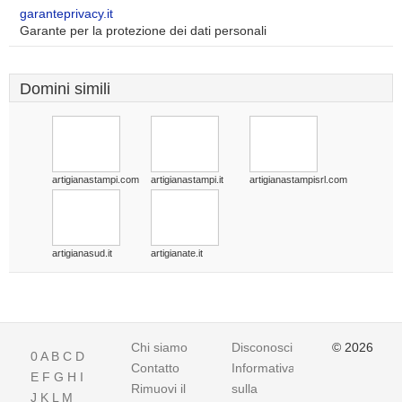
garanteprivacy.it
Garante per la protezione dei dati personali
Domini simili
artigianastampi.com
artigianastampi.it
artigianastampisrl.com
artigianasud.it
artigianate.it
Chi siamo
Disconoscimento
© 2026
0
A
B
C
D
Contatto
Informativa
E
F
G
H
I
Rimuovi il
sulla
J
K
L
M