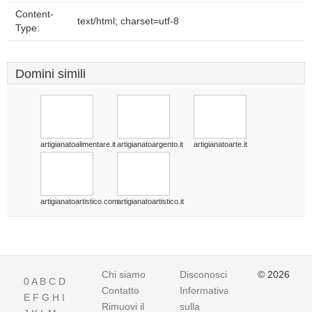
Content-
text/html; charset=utf-8
Type:
Domini simili
artigianatoalimentare.it
artigianatoargento.it
artigianatoarte.it
artigianatoartistico.com
artigianatoartistico.it
Chi siamo
Disconoscimento
© 2026
0
A
B
C
D
Contatto
Informativa
E
F
G
H
I
Rimuovi il
sulla