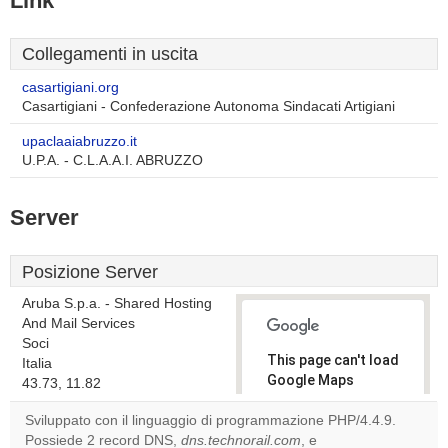
Link
Collegamenti in uscita
casartigiani.org
Casartigiani - Confederazione Autonoma Sindacati Artigiani
upaclaaiabruzzo.it
U.P.A. - C.L.A.A.I. ABRUZZO
Server
Posizione Server
Aruba S.p.a. - Shared Hosting
And Mail Services
Soci
This page can't load
Italia
Google Maps
43.73, 11.82
correctly.
Sviluppato con il linguaggio di programmazione PHP/4.4.9.
Possiede 2 record DNS,
dns.technorail.com
, e
Do you