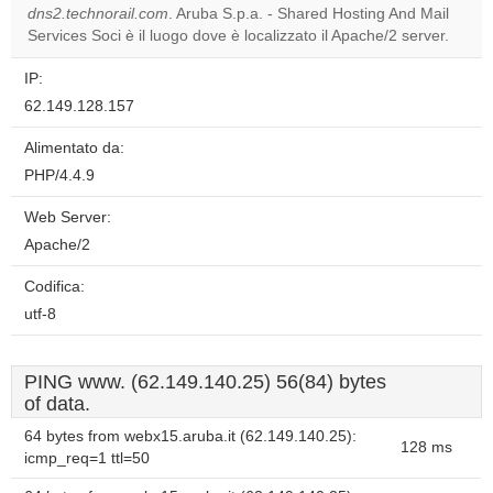
OK
dns2.technorail.com
. Aruba S.p.a. - Shared Hosting And Mail
own this
website?
Services Soci è il luogo dove è localizzato il Apache/2 server.
IP:
62.149.128.157
Alimentato da:
PHP/4.4.9
Web Server:
Apache/2
Codifica:
utf-8
PING www. (62.149.140.25) 56(84) bytes
of data.
64 bytes from webx15.aruba.it (62.149.140.25):
128 ms
icmp_req=1 ttl=50