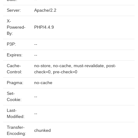
Server:
Apache/2.2
X-
Powered-
PHP/4.4.9
By:
P3P:
--
Expires:
--
Cache-
no-store, no-cache, must-revalidate, post-
Control:
check=0, pre-check=0
Pragma:
no-cache
Set-
--
Cookie:
Last-
--
Modified:
Transfer-
chunked
Encoding: