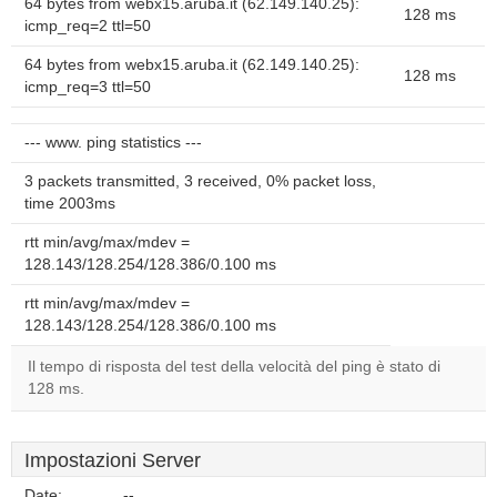
64 bytes from webx15.aruba.it (62.149.140.25):
128 ms
icmp_req=2 ttl=50
64 bytes from webx15.aruba.it (62.149.140.25):
128 ms
icmp_req=3 ttl=50
--- www. ping statistics ---
3 packets transmitted, 3 received, 0% packet loss,
time 2003ms
rtt min/avg/max/mdev =
128.143/128.254/128.386/0.100 ms
rtt min/avg/max/mdev =
128.143/128.254/128.386/0.100 ms
Il tempo di risposta del test della velocità del ping è stato di
128 ms.
Impostazioni Server
Date:
--