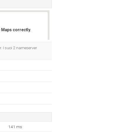
 Maps correctly.
OK
er. I suoi 2 nameserver
141 ms