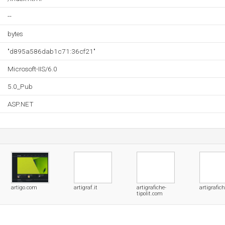
--
bytes
"d895a586dab1c71:36cf21"
Microsoft-IIS/6.0
5.0_Pub
ASP.NET
artigo.com
artigraf.it
artigrafiche-
artigrafi
tipolit.com