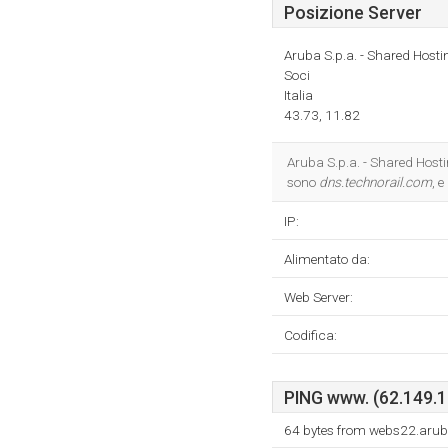
Posizione Server
Aruba S.p.a. - Shared Hosti
Soci
Italia
43.73, 11.82
Aruba S.p.a. - Shared Hostin
sono
dns.technorail.com
, e
IP:
Alimentato da:
Web Server:
Codifica:
PING www. (62.149.13
64 bytes from webs22.arub