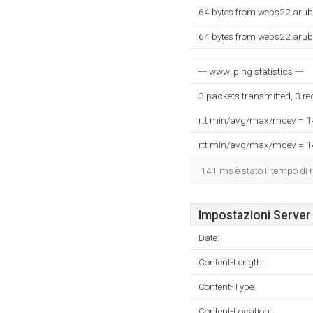
64 bytes from webs22.arub
64 bytes from webs22.arub
--- www. ping statistics ---
3 packets transmitted, 3 r
rtt min/avg/max/mdev = 
rtt min/avg/max/mdev = 
141 ms è stato il tempo di r
Impostazioni Server
Date:
Content-Length:
Content-Type:
Content-Location: