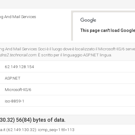
ng And Mail Services
This page can't load Google
Do you own this website?
g And Mail Services Soci è il luogo dove è localizzato il Microsoft-IIS/6 serv
dns2.technorail.com
. È scritto per il linguaggio ASP.NET lingua.
62.149.128.154
ASP.NET
Microsoft-IIS/6
iso-8859-1
0.32) 56(84) bytes of data.
a.it (62.149.130.32): icmp_seq=1 ttl=113