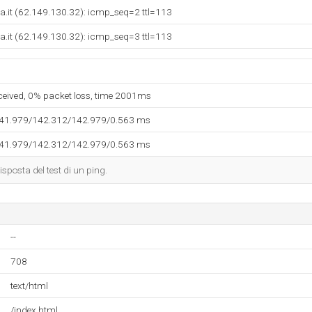
a.it (62.149.130.32): icmp_seq=2 ttl=113
a.it (62.149.130.32): icmp_seq=3 ttl=113
eceived, 0% packet loss, time 2001ms
141.979/142.312/142.979/0.563 ms
141.979/142.312/142.979/0.563 ms
isposta del test di un ping.
--
708
text/html
/index.html