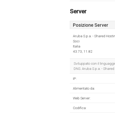
Server
Posizione Server
Aruba S.p.a. - Shared Hosti
Soci
Italia
43.73, 11.82
Sviluppato con il linguag
DNS. Aruba S.p.a. - Shared H
IP:
Alimentato da:
Web Server:
Codifica: