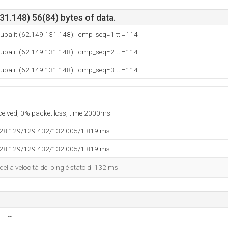
1.148) 56(84) bytes of data.
uba.it (62.149.131.148): icmp_seq=1 ttl=114
uba.it (62.149.131.148): icmp_seq=2 ttl=114
uba.it (62.149.131.148): icmp_seq=3 ttl=114
eceived, 0% packet loss, time 2000ms
128.129/129.432/132.005/1.819 ms
128.129/129.432/132.005/1.819 ms
 della velocità del ping è stato di 132 ms.
--