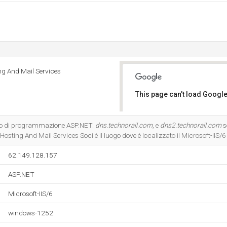
ng And Mail Services
This page can't load Google
Do you own this website?
gio di programmazione ASP.NET.
dns.technorail.com
, e
dns2.technorail.com
s
osting And Mail Services Soci è il luogo dove è localizzato il Microsoft-IIS/6 
62.149.128.157
ASP.NET
Microsoft-IIS/6
windows-1252