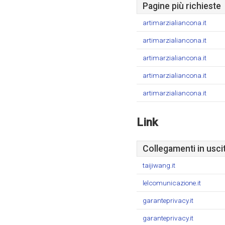
Pagine più richieste
artimarzialiancona.it
artimarzialiancona.it
artimarzialiancona.it
artimarzialiancona.it
artimarzialiancona.it
Link
Collegamenti in usci
taijiwang.it
lelcomunicazione.it
garanteprivacy.it
garanteprivacy.it