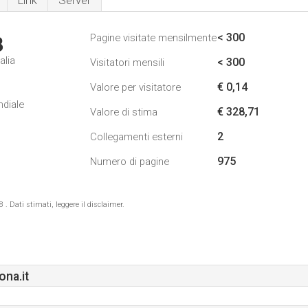
Link
Server
< 300
Pagine visitate mensilmente
8
alia
< 300
Visitatori mensili
€ 0,14
Valore per visitatore
ndiale
€ 328,71
Valore di stima
2
Collegamenti esterni
975
Numero di pagine
 Dati stimati, leggere il disclaimer.
ona.it