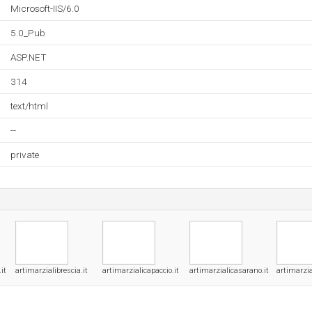
Microsoft-IIS/6.0
5.0_Pub
ASP.NET
314
text/html
--
private
it
artimarzialibrescia.it
artimarzialicapaccio.it
artimarzialicasarano.it
artimarzial