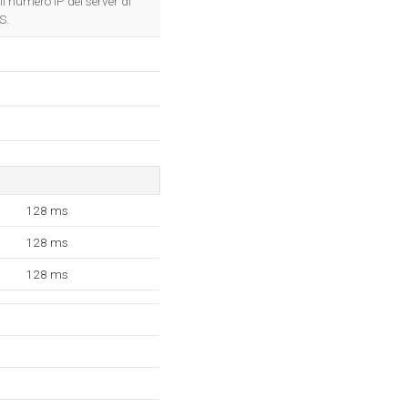
l numero IP del server di
S.
128 ms
128 ms
128 ms