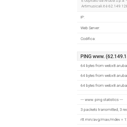
È ospitato da Aruba S.p.a. 
Artimusicali.it è 62.149.12
IP:
Web Server:
Codifica:
PING www. (62.149.14
64 bytes from webx8.aruba.
64 bytes from webx8.aruba.
64 bytes from webx8.aruba.
--- www. ping statistics ---
3 packets transmitted, 3 r
rtt min/avg/max/mdev = 