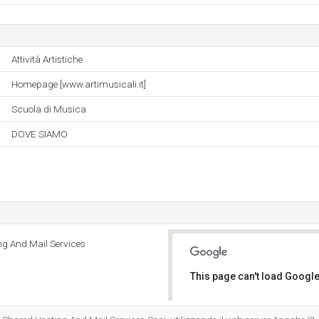
Attività Artistiche
Homepage [www.artimusicali.it]
Scuola di Musica
DOVE SIAMO
ng And Mail Services
This page can't load Google
Do you own this website?