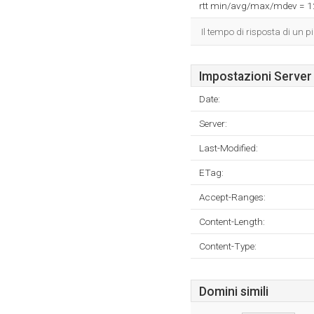
rtt min/avg/max/mdev = 
Il tempo di risposta di un p
Impostazioni Server
Date:
Server:
Last-Modified:
ETag:
Accept-Ranges:
Content-Length:
Content-Type:
Domini simili