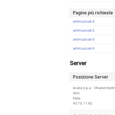
Pagine più richieste
artimusicali.it
artimusicali.it
artimusicali.it
artimusicali.it
Server
Posizione Server
Aruba S.p.a. - Shared Hosti
Soci
Italia
43.73, 11.82