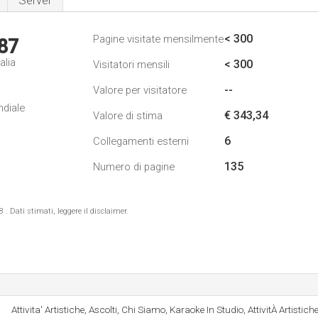
Server
< 300
Pagine visitate mensilmente
87
alia
< 300
Visitatori mensili
--
Valore per visitatore
ndiale
€ 343,34
Valore di stima
6
Collegamenti esterni
135
Numero di pagine
 Dati stimati, leggere il disclaimer.
Attivita' Artistiche, Ascolti, Chi Siamo, Karaoke In Studio, AttivitÀ Artistiche