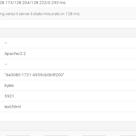
128.173/128.204/128.222/0.293 ms
ing verso il server è stato misurato in 128 ms.
--
Apache/2.2
--
"da3080-1721-4939cb0b9f200"
bytes
5921
text/html