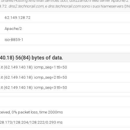
- Shared Hosting And Mail Services Soci, utilizzando il web server Apache/2. I
8.72.
dns2.technorail.com
, e
dns.technorail.com
sono i suoi Nameservers DN
62.149.128.72
Apache/2
iso-8859-1
0.18) 56(84) bytes of data.
it (62.149.140.18): icmp_seq=1 ttl=50
it (62.149.140.18): icmp_seq=2 ttl=50
it (62.149.140.18): icmp_seq=3 ttl=50
eceived, 0% packet loss, time 2000ms
128.173/128.204/128.222/0.293 ms