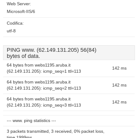
Web Server:
Microsoft-IIS/6
Codifica:
utf-8
PING www. (62.149.131.205) 56(84)
bytes of data.
64 bytes from webs1195.aruba.it
142 ms
(62.149.131.205): icmp_seq=1 ttl=113
64 bytes from webs1195.aruba.it
142 ms
(62.149.131.205): icmp_seq=2 ttl=113
64 bytes from webs1195.aruba.it
142 ms
(62.149.131.205): icmp_seq=3 ttl=113
--- www. ping statistics ---
3 packets transmitted, 3 received, 0% packet loss,
time 1999ms