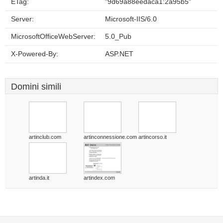
ETag:
"9d69a88eedaca1:2a95b5"
Server:
Microsoft-IIS/6.0
MicrosoftOfficeWebServer:
5.0_Pub
X-Powered-By:
ASP.NET
Domini simili
artinclub.com
artinconnessione.com
artincorso.it
artinda.it
artindex.com