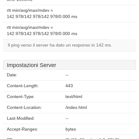
rtt min/avg/max/mdev =
142.978/142.978/142.978/0.000 ms
rtt min/avg/max/mdev =
142.978/142.978/142.978/0.000 ms
Il ping verso il server ha dato un responso in 142 ms.
Impostazioni Server
Date:
--
Content-Length:
443
Content-Type:
text/html
Content-Location:
/index.html
Last-Modified:
--
Accept-Ranges:
bytes