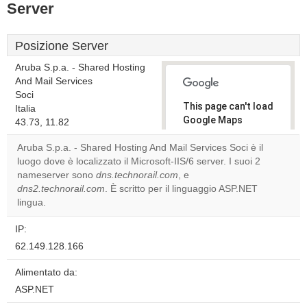
Server
Posizione Server
Aruba S.p.a. - Shared Hosting
And Mail Services
Soci
This page can't load
Italia
Google Maps
43.73, 11.82
correctly.
Aruba S.p.a. - Shared Hosting And Mail Services Soci è il
luogo dove è localizzato il Microsoft-IIS/6 server. I suoi 2
Do you
OK
nameserver sono
dns.technorail.com
, e
own this
website?
dns2.technorail.com
. È scritto per il linguaggio ASP.NET
lingua.
IP:
62.149.128.166
Alimentato da:
ASP.NET