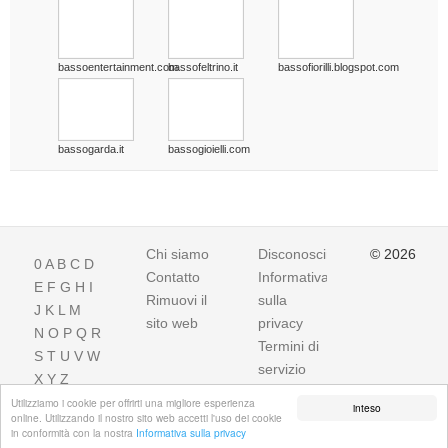
bassoentertainment.com
bassofeltrino.it
bassofiorilli.blogspot.com
bassogarda.it
bassogioielli.com
Chi siamo
Disconoscimento
© 2026
0
A
B
C
D
Contatto
Informativa
E
F
G
H
I
Rimuovi il
sulla
J
K
L
M
sito web
privacy
N
O
P
Q
R
Termini di
S
T
U
V
W
servizio
X
Y
Z
Utilizziamo i cookie per offrirti una migliore esperienza
inteso
online. Utilizzando il nostro sito web accetti l'uso dei cookie
in conformità con la nostra
Informativa sulla privacy