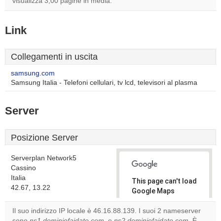
visualizza 3,00 pagine in media.
Link
Collegamenti in uscita
samsung.com
Samsung Italia - Telefoni cellulari, tv lcd, televisori al plasma
Server
Posizione Server
Serverplan Network5
Cassino
Italia
This page can't load
42.67, 13.22
Google Maps
correctly.
Il suo indirizzo IP locale è 46.16.88.139. I suoi 2 nameserver
sono
ns1.dominiofaidate.com
, e
ns2.dominiofaidate.com
. È