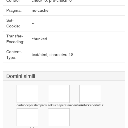
Control:
check=0, pre-check=0
Pragma:
no-cache
Set-
--
Cookie:
Transfer-
chunked
Encoding:
Content-
text/html; charset=utf-8
Type:
Domini simili
cartucceperstampanti.net
cartucceperstampantimilano.it
cartuccepertutti.it