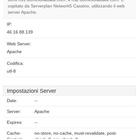
Do you
OK
ospitato da Serverplan Network5 Cassino, utilizzando il web
own this
website?
server Apache.
IP:
46.16.88.139
Web Server:
Apache
Codifica:
utf-8
Impostazioni Server
Date:
--
Server:
Apache
Expires:
--
Cache-
no-store, no-cache, must-revalidate, post-