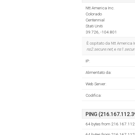
Ntt America Inc.
Colorado
Centennial
Stati Uniti
39.726, -104.801
È ospitato da Ntt America I
ns2.secure.net
, e
ns1.secur
IP:
Alimentato da:
Web Server:
Codifica:
PING (216.167.112.39
64 bytes from 216.167.112
64 bytes from 216.167.112