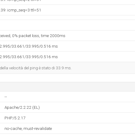
.39: icmp_seq=3 ttl=51
eceived, 0% packet loss, time 2000ms
32.995/33.661/33.995/0.516 ms
32.995/33.661/33.995/0.516 ms
 della velocità del ping è stato di 33.9 ms.
--
Apache/2.2.22 (EL)
PHP/5.2.17
no-cache, must-revalidate