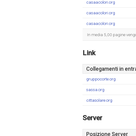
casaacolori.org
casaacolori.org
casaacolori.org
In media 5,00 pagine vengon
Link
Collegamenti in entr
gruppocorte.org
sassa.org
cittasolare.org
Server
Posizione Server