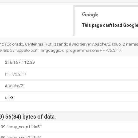
This page can't load Google
Do you own this website?
nc (Colorado, Centennial,) utilizzando il web server Apache/2. I suoi 2 name
e.net
. Sviluppato con il linguaggio di programmazione PHP/5.2.17.
216.167.112.39
PHP/5.2.17
Apache/2
utf-8
) 56(84) bytes of data.
.39: icmp_seq=1 ttl=51
.39: icmp_seq=2 ttl=51