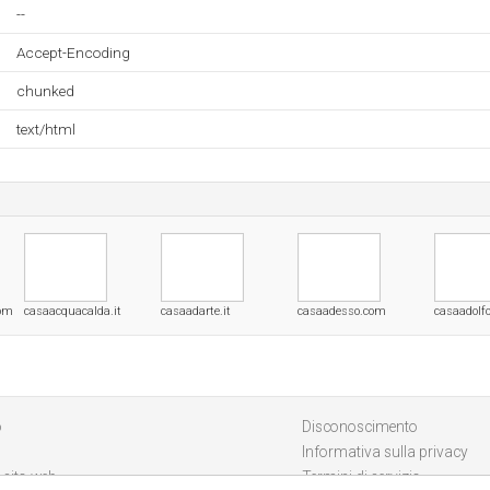
--
Accept-Encoding
chunked
text/html
com
casaacquacalda.it
casaadarte.it
casaadesso.com
casaadolfo
o
Disconoscimento
Informativa sulla privacy
 sito web
Termini di servizio