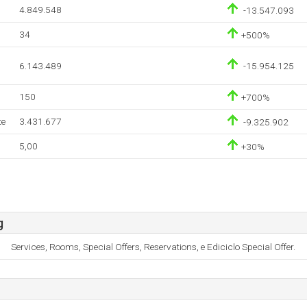
4.849.548
-13.547.093
34
+500%
6.143.489
-15.954.125
150
+700%
te
3.431.677
-9.325.902
5,00
+30%
g
Services, Rooms, Special Offers, Reservations, e Ediciclo Special Offer.