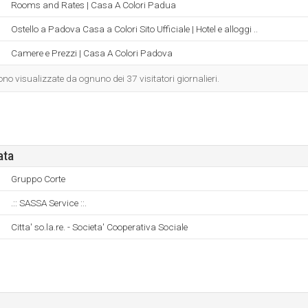
Rooms and Rates | Casa A Colori Padua
Ostello a Padova Casa a Colori Sito Ufficiale | Hotel e alloggi ..
Camere e Prezzi | Casa A Colori Padova
o visualizzate da ognuno dei 37 visitatori giornalieri.
ata
Gruppo Corte
.:: SASSA Service ::.
Citta' so.la.re. - Societa' Cooperativa Sociale