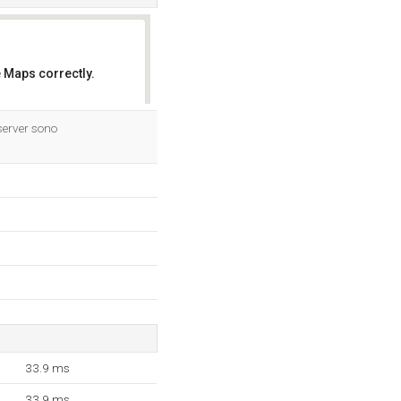
 Maps correctly.
OK
server sono
33.9 ms
33.9 ms