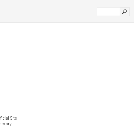
cial Site |
porary