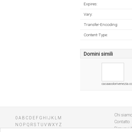
Expires:
Vary:
Transfer-Encoding:
Content-Type:
Domini simili
casaacolorivenezia.
Chi siam
0
A
B
C
D
E
F
G
H
I
J
K
L
M
Contatto
N
O
P
Q
R
S
T
U
V
W
X
Y
Z
Rimuovi il