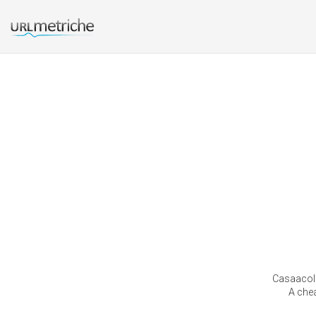
Casaacolor
A che