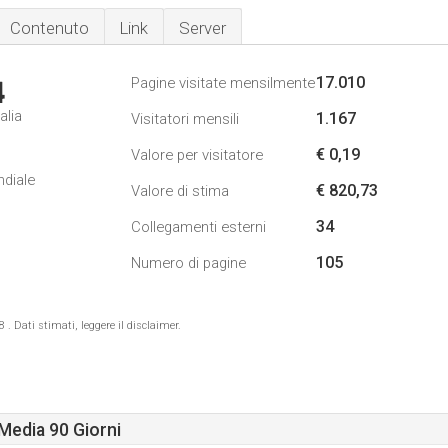
Contenuto
Link
Server
17.010
Pagine visitate mensilmente
4
alia
1.167
Visitatori mensili
€ 0,19
Valore per visitatore
ndiale
€ 820,73
Valore di stima
34
Collegamenti esterni
105
Numero di pagine
 Dati stimati, leggere il disclaimer.
Media 90 Giorni