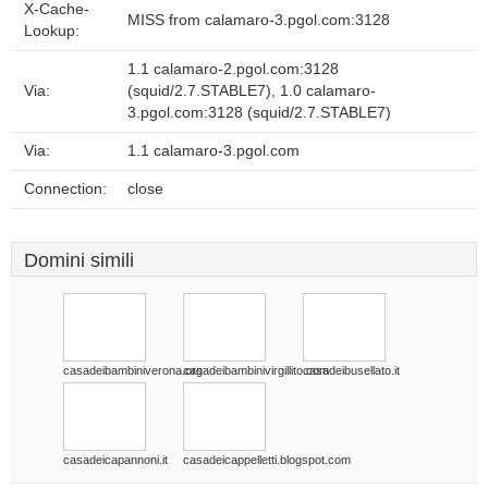
X-Cache-
MISS from calamaro-3.pgol.com:3128
Lookup:
1.1 calamaro-2.pgol.com:3128
Via:
(squid/2.7.STABLE7), 1.0 calamaro-
3.pgol.com:3128 (squid/2.7.STABLE7)
Via:
1.1 calamaro-3.pgol.com
Connection:
close
Domini simili
casadeibambiniverona.org
casadeibambinivirgillito.com
casadeibusellato.it
casadeicapannoni.it
casadeicappelletti.blogspot.com