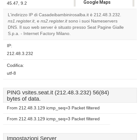
Google Maps
45.47, 9.2
correctly.
L'indirizzo IP di Casadeibambinirosalba.it è 212.48.3.232.
ns1.register.it
, e
ns2.register.it
sono i suoi Nameservers
Do you
OK
DNS. Il suo web server è situato presso Seat Pagine Gialle
own this
website?
S.p.a. - Internet Factory Milano.
IP:
212.48.3.232
Codifica:
utf-8
PING vsites.seat.it (212.48.3.232) 56(84)
bytes of data.
From 212.48.3.129 icmp_seq=3 Packet filtered
From 212.48.3.129 icmp_seq=3 Packet filtered
Impostazioni Server