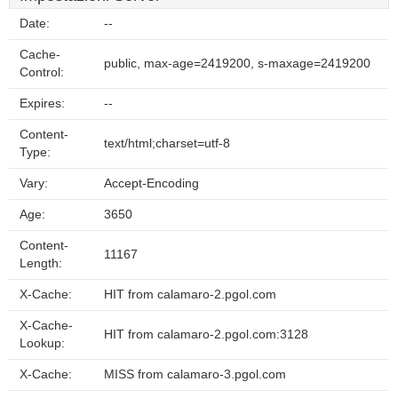
Date:
--
Cache-
public, max-age=2419200, s-maxage=2419200
Control:
Expires:
--
Content-
text/html;charset=utf-8
Type:
Vary:
Accept-Encoding
Age:
3650
Content-
11167
Length:
X-Cache:
HIT from calamaro-2.pgol.com
X-Cache-
HIT from calamaro-2.pgol.com:3128
Lookup:
X-Cache:
MISS from calamaro-3.pgol.com