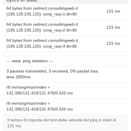
64 bytes from redirect.consultingweb.it
131 ms
(195.128.235.125): icmp_req=1 ttl=48
64 bytes from redirect.consultingweb.it
131 ms
(195.128.235.125): icmp_req=2 ttl=48
64 bytes from redirect.consultingweb.it
131 ms
(195.128.235.125): icmp_req=3 ttl=48
--- www. ping statistics ---
3 packets transmitted, 3 received, 0% packet loss,
time 2000ms
rtt min/avg/max/mdev =
131.395/131.424/131.476/0.420 ms
rtt min/avg/max/mdev =
131.395/131.424/131.476/0.420 ms
Il tempo di risposta del test della velocità del ping è stato di
131 ms.