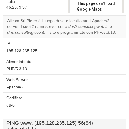
Italia
This page can't load
46.25, 9.37
Google Maps
correctly.
Alicom Srl Pietro è il luogo dove è localizzato il Apache/2
server. I suoi 2 nameserver sono
dns2.consultingweb.it
, e
Do you
OK
dns.consultingweb.it
. Il sito è programmato con PHP/5.3.13.
own this
website?
IP:
195.128.235.125
Alimentato da:
PHP/5.3.13
Web Server:
Apache/2
Codifica:
utf-8
PING www. (195.128.235.125) 56(84)
bytes of data.