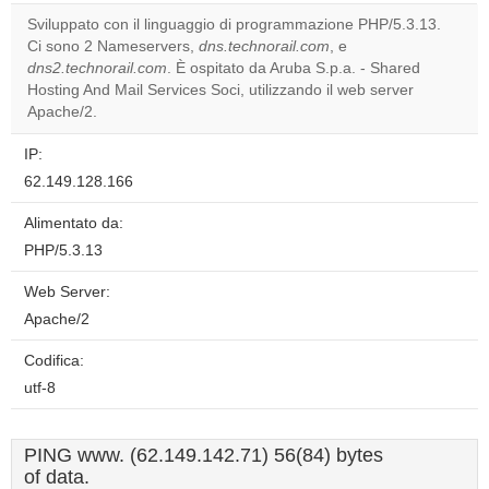
correctly.
Sviluppato con il linguaggio di programmazione PHP/5.3.13.
Ci sono 2 Nameservers,
dns.technorail.com
, e
Do you
OK
dns2.technorail.com
. È ospitato da Aruba S.p.a. - Shared
own this
website?
Hosting And Mail Services Soci, utilizzando il web server
Apache/2.
IP:
62.149.128.166
Alimentato da:
PHP/5.3.13
Web Server:
Apache/2
Codifica:
utf-8
PING www. (62.149.142.71) 56(84) bytes
of data.