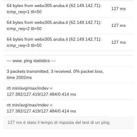
64 bytes from webx305.aruba.it (62.149.142.71):
127 ms
icmp_req=1 ttl=50
64 bytes from webx305.aruba.it (62.149.142.71):
127 ms
icmp_req=2 ttl=50
64 bytes from webx305.aruba.it (62.149.142.71):
127 ms
icmp_req=3 ttl=50
--- www. ping statistics ---
3 packets transmitted, 3 received, 0% packet loss,
time 2002ms
rtt min/avg/max/mdev =
127.382/127.419/127.484/0.414 ms
rtt min/avg/max/mdev =
127.382/127.419/127.484/0.414 ms
127 ms è stato il tempo di risposta del test di un ping.