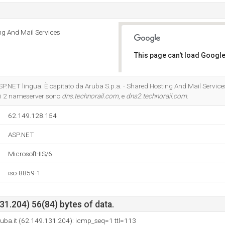
ng And Mail Services
This page can't load Google
Do you own this website?
 ASP.NET lingua. È ospitato da Aruba S.p.a. - Shared Hosting And Mail Services
uoi 2 nameserver sono
dns.technorail.com
, e
dns2.technorail.com
.
62.149.128.154
ASP.NET
Microsoft-IIS/6
iso-8859-1
1.204) 56(84) bytes of data.
uba.it (62.149.131.204): icmp_seq=1 ttl=113