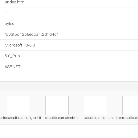
/index.htm
--
bytes
"d03f5d4266ecca1:2d1d4c"
Microsoft-IIS/6.0
5.0_Pub
ASP.NET
lrosario.it
casadicuramangioni.it
casadicuramaterdei.it
casadicuramontanari.com
casadicur