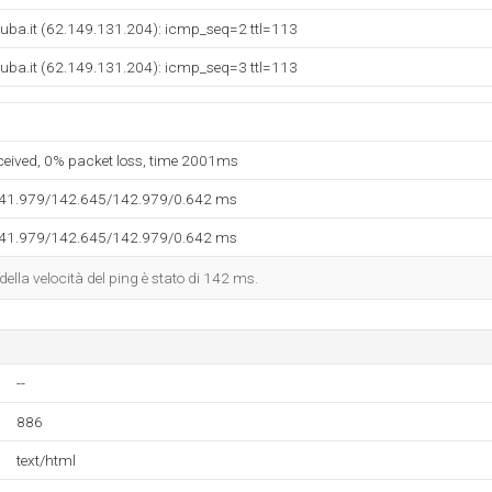
uba.it (62.149.131.204): icmp_seq=2 ttl=113
uba.it (62.149.131.204): icmp_seq=3 ttl=113
eceived, 0% packet loss, time 2001ms
141.979/142.645/142.979/0.642 ms
141.979/142.645/142.979/0.642 ms
 della velocità del ping è stato di 142 ms.
--
886
text/html