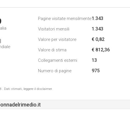
1.343
Pagine visitate mensilmente
9
alia
1.343
Visitatori mensili
€ 0,82
Valore per visitatore
3
ndiale
€ 812,36
Valore di stima
13
Collegamenti esterni
975
Numero di pagine
 Dati stimati, leggere il disclaimer.
nnadelrimedio.it