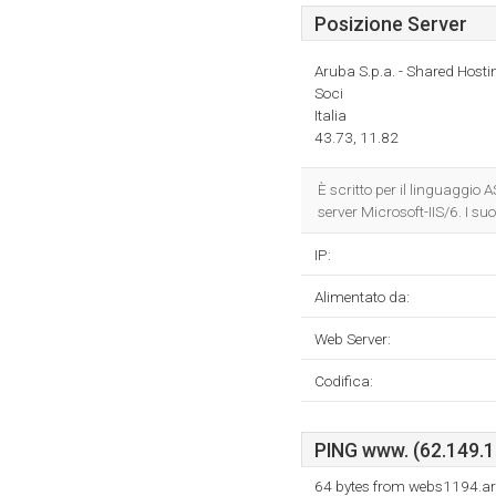
Posizione Server
Aruba S.p.a. - Shared Hosti
Soci
Italia
43.73, 11.82
È scritto per il linguaggio
server Microsoft-IIS/6. I s
IP:
Alimentato da:
Web Server:
Codifica:
PING www. (62.149.13
64 bytes from webs1194.ar