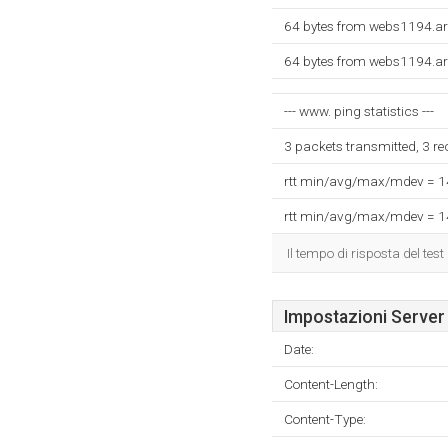
64 bytes from webs1194.ar
64 bytes from webs1194.ar
--- www. ping statistics ---
3 packets transmitted, 3 r
rtt min/avg/max/mdev = 
rtt min/avg/max/mdev = 
Il tempo di risposta del test
Impostazioni Server
Date:
Content-Length:
Content-Type: