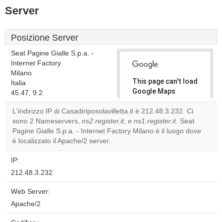
Server
Posizione Server
Seat Pagine Gialle S.p.a. -
Internet Factory
Milano
This page can't load
Italia
Google Maps
45.47, 9.2
correctly.
L'indirizzo IP di Casadiriposolavilletta.it è 212.48.3.232. Ci
sono 2 Nameservers,
ns2.register.it
, e
ns1.register.it
. Seat
Do you
OK
Pagine Gialle S.p.a. - Internet Factory Milano è il luogo dove
own this
website?
è localizzato il Apache/2 server.
IP:
212.48.3.232
Web Server:
Apache/2