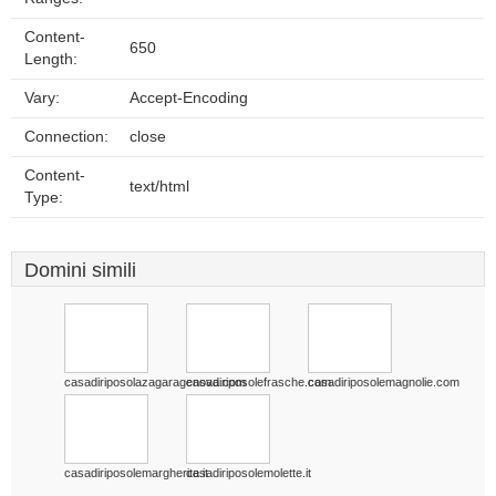
Content-
650
Length:
Vary:
Accept-Encoding
Connection:
close
Content-
text/html
Type:
Domini simili
casadiriposolazagaragenova.com
casadiriposolefrasche.com
casadiriposolemagnolie.com
casadiriposolemargherite.it
casadiriposolemolette.it