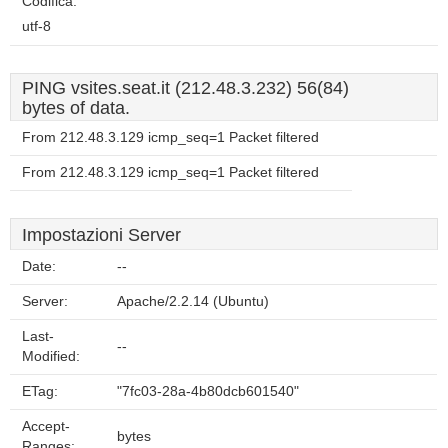
Codifica:
utf-8
PING vsites.seat.it (212.48.3.232) 56(84)
bytes of data.
From 212.48.3.129 icmp_seq=1 Packet filtered
From 212.48.3.129 icmp_seq=1 Packet filtered
Impostazioni Server
Date:
--
Server:
Apache/2.2.14 (Ubuntu)
Last-
--
Modified:
ETag:
"7fc03-28a-4b80dcb601540"
Accept-
bytes
Ranges: