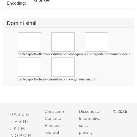
chunked
Encoding:
Domini simili
centrosportivoflaminia.com
centrosportivoflegreo.it
centrosportivofrattamaggiore.it
centrosportivofrosinone.it
centrosportivogymnasium.com
Chi siamo
Disconoscimento
© 2026
0
A
B
C
D
Contatto
Informativa
E
F
G
H
I
Rimuovi il
sulla
J
K
L
M
sito web
privacy
N
O
P
Q
R