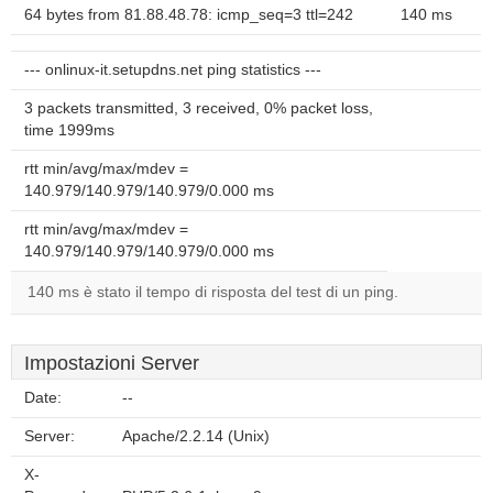
64 bytes from 81.88.48.78: icmp_seq=3 ttl=242
140 ms
--- onlinux-it.setupdns.net ping statistics ---
3 packets transmitted, 3 received, 0% packet loss,
time 1999ms
rtt min/avg/max/mdev =
140.979/140.979/140.979/0.000 ms
rtt min/avg/max/mdev =
140.979/140.979/140.979/0.000 ms
140 ms è stato il tempo di risposta del test di un ping.
Impostazioni Server
Date:
--
Server:
Apache/2.2.14 (Unix)
X-