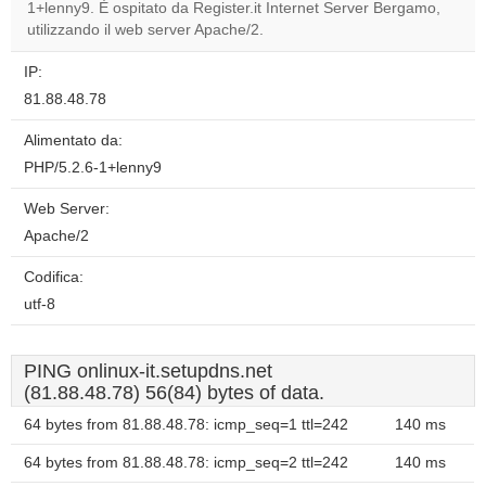
1+lenny9. È ospitato da Register.it Internet Server Bergamo,
Do you
OK
utilizzando il web server Apache/2.
own this
website?
IP:
81.88.48.78
Alimentato da:
PHP/5.2.6-1+lenny9
Web Server:
Apache/2
Codifica:
utf-8
PING onlinux-it.setupdns.net
(81.88.48.78) 56(84) bytes of data.
64 bytes from 81.88.48.78: icmp_seq=1 ttl=242
140 ms
64 bytes from 81.88.48.78: icmp_seq=2 ttl=242
140 ms