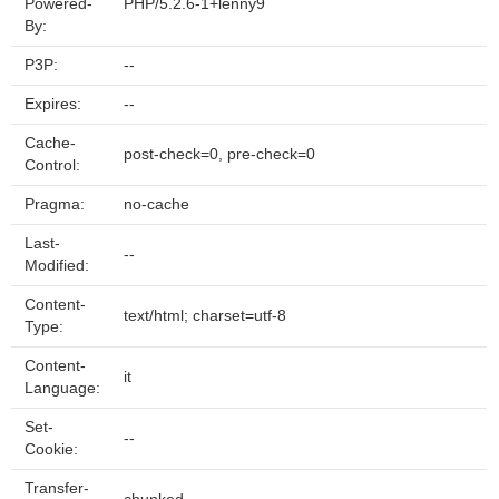
Powered-
PHP/5.2.6-1+lenny9
By:
P3P:
--
Expires:
--
Cache-
post-check=0, pre-check=0
Control:
Pragma:
no-cache
Last-
--
Modified:
Content-
text/html; charset=utf-8
Type:
Content-
it
Language:
Set-
--
Cookie:
Transfer-