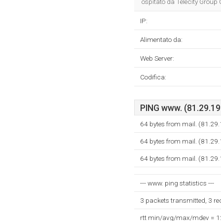
ospitato da Telecity Group 
IP:
Alimentato da:
Web Server:
Codifica:
PING www. (81.29.195
64 bytes from mail. (81.29
64 bytes from mail. (81.29
64 bytes from mail. (81.29
--- www. ping statistics ---
3 packets transmitted, 3 r
rtt min/avg/max/mdev = 