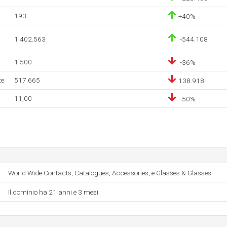
193
+40%
1.402.563
-544.108
1.500
-36%
te
517.665
138.918
11,00
-50%
World Wide Contacts, Catalogues, Accessories, e Glasses & Glasses.
Il dominio ha 21 anni e 3 mesi.