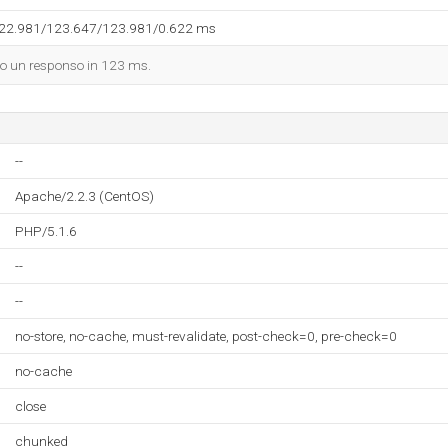
122.981/123.647/123.981/0.622 ms
dato un responso in 123 ms.
--
Apache/2.2.3 (CentOS)
PHP/5.1.6
--
--
no-store, no-cache, must-revalidate, post-check=0, pre-check=0
no-cache
close
chunked