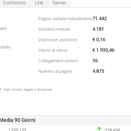
Contenuto
Link
Server
71.442
Pagine visitate mensilmente
alia
4.181
Visitatori mensili
€ 0,16
Valore per visitatore
ndiale
€ 1.930,46
Valore di stima
36
Collegamenti esterni
4.875
Numero di pagine
 Dati stimati, leggere il disclaimer.
Media 90 Giorni
1.020.123
-228.458