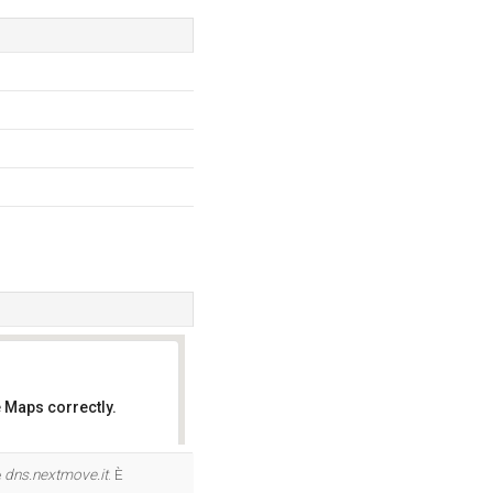
 Maps correctly.
OK
e
dns.nextmove.it
. È