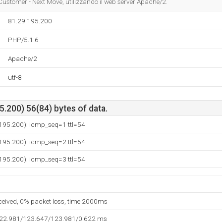
Customer - Next Move, utilizzando il web server Apache/2.
81.29.195.200
PHP/5.1.6
Apache/2
utf-8
.200) 56(84) bytes of data.
.195.200): icmp_seq=1 ttl=54
.195.200): icmp_seq=2 ttl=54
.195.200): icmp_seq=3 ttl=54
eceived, 0% packet loss, time 2000ms
122.981/123.647/123.981/0.622 ms