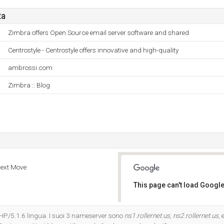
ta
Zimbra offers Open Source email server software and shared
Centrostyle - Centrostyle offers innovative and high-quality
ambrossi.com
Zimbra :: Blog
Next Move
This page can't load Google
Do you own this website?
 PHP/5.1.6 lingua. I suoi 3 nameserver sono
ns1.rollernet.us
,
ns2.rollernet.us
, 