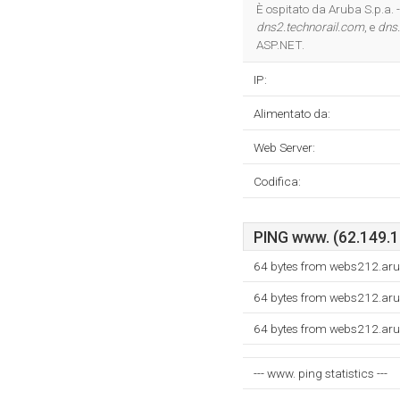
È ospitato da Aruba S.p.a. 
dns2.technorail.com
, e
dns
ASP.NET.
IP:
Alimentato da:
Web Server:
Codifica:
PING www. (62.149.13
64 bytes from webs212.aru
64 bytes from webs212.aru
64 bytes from webs212.aru
--- www. ping statistics ---