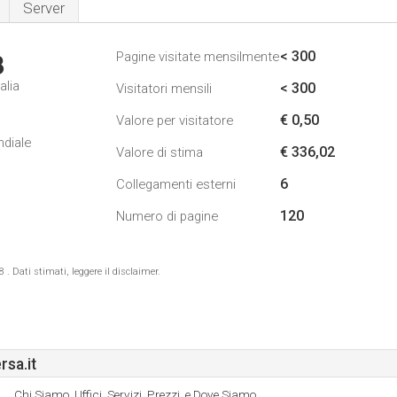
Server
< 300
Pagine visitate mensilmente
3
alia
< 300
Visitatori mensili
€ 0,50
Valore per visitatore
ndiale
€ 336,02
Valore di stima
6
Collegamenti esterni
120
Numero di pagine
 Dati stimati, leggere il disclaimer.
sa.it
Chi Siamo, Uffici, Servizi, Prezzi, e Dove Siamo.