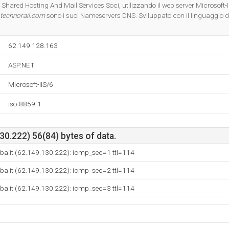
Do you own this website?
- Shared Hosting And Mail Services Soci, utilizzando il web server Microsoft-I
.technorail.com
sono i suoi Nameservers DNS. Sviluppato con il linguaggio
62.149.128.163
ASP.NET
Microsoft-IIS/6
iso-8859-1
0.222) 56(84) bytes of data.
ba.it (62.149.130.222): icmp_seq=1 ttl=114
ba.it (62.149.130.222): icmp_seq=2 ttl=114
ba.it (62.149.130.222): icmp_seq=3 ttl=114