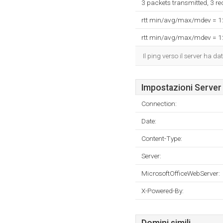
3 packets transmitted, 3 r
rtt min/avg/max/mdev = 
rtt min/avg/max/mdev = 
Il ping verso il server ha 
Impostazioni Server
Connection:
Date:
Content-Type:
Server:
MicrosoftOfficeWebServer:
X-Powered-By: