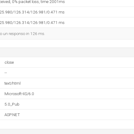
eceived, 0% packet loss, time 2001ms
125.980/126.314/126.981/0.471 ms
125.980/126.314/126.981/0.471 ms
dato un responso in 126 ms.
close
--
text/html
Microsoft-IIS/6.0
5.0_Pub
ASP.NET