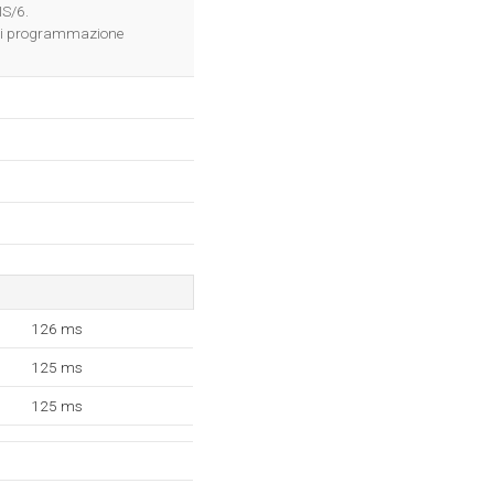
OK
IS/6.
 di programmazione
126 ms
125 ms
125 ms