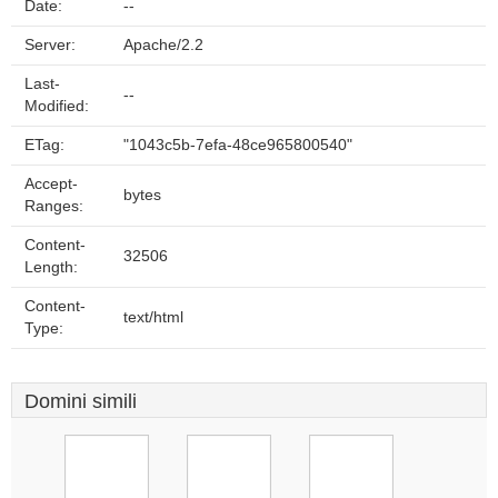
Date:
--
Server:
Apache/2.2
Last-
--
Modified:
ETag:
"1043c5b-7efa-48ce965800540"
Accept-
bytes
Ranges:
Content-
32506
Length:
Content-
text/html
Type:
Domini simili