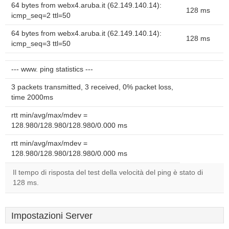
64 bytes from webx4.aruba.it (62.149.140.14):
128 ms
icmp_seq=2 ttl=50
64 bytes from webx4.aruba.it (62.149.140.14):
128 ms
icmp_seq=3 ttl=50
--- www. ping statistics ---
3 packets transmitted, 3 received, 0% packet loss,
time 2000ms
rtt min/avg/max/mdev =
128.980/128.980/128.980/0.000 ms
rtt min/avg/max/mdev =
128.980/128.980/128.980/0.000 ms
Il tempo di risposta del test della velocità del ping è stato di
128 ms.
Impostazioni Server