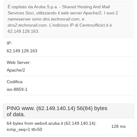
correctly.
È ospitato da Aruba S.p.a. - Shared Hosting And Mail
Services Soci, utilizzando il web server Apache/2. I suoi 2
Do you
OK
nameserver sono
dns.technorail.com
, e
own this
website?
dns2.technorail.com
. L'indirizzo IP di Centroufficict.it è
62.149.128.163.
IP:
62.149.128.163
Web Server:
Apache/2
Codifica:
iso-8859-1
PING www. (62.149.140.14) 56(84) bytes
of data.
64 bytes from webx4.aruba.it (62.149.140.14):
128 ms
icmp_seq=1 ttl=50