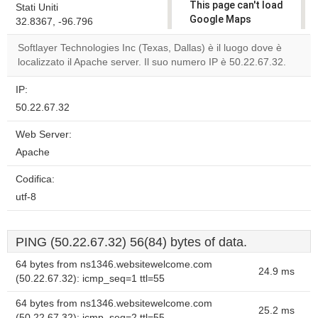
This page can't load
Stati Uniti
Google Maps
32.8367, -96.796
correctly.
Softlayer Technologies Inc (Texas, Dallas) è il luogo dove è
localizzato il Apache server. Il suo numero IP è 50.22.67.32.
Do you
OK
own this
website?
IP:
50.22.67.32
Web Server:
Apache
Codifica:
utf-8
PING (50.22.67.32) 56(84) bytes of data.
64 bytes from ns1346.websitewelcome.com
24.9 ms
(50.22.67.32): icmp_seq=1 ttl=55
64 bytes from ns1346.websitewelcome.com
25.2 ms
(50.22.67.32): icmp_seq=2 ttl=55