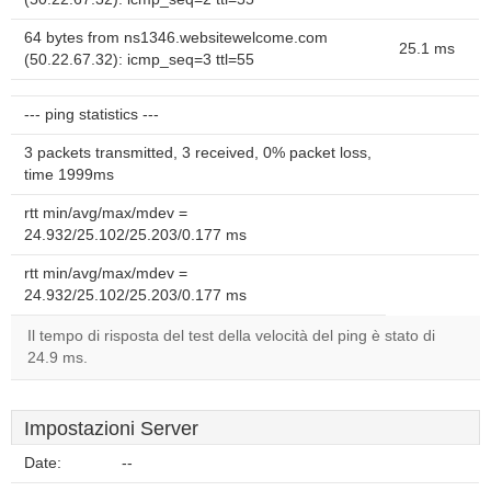
64 bytes from ns1346.websitewelcome.com
25.1 ms
(50.22.67.32): icmp_seq=3 ttl=55
--- ping statistics ---
3 packets transmitted, 3 received, 0% packet loss,
time 1999ms
rtt min/avg/max/mdev =
24.932/25.102/25.203/0.177 ms
rtt min/avg/max/mdev =
24.932/25.102/25.203/0.177 ms
Il tempo di risposta del test della velocità del ping è stato di
24.9 ms.
Impostazioni Server
Date:
--