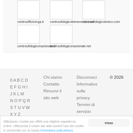
centroufficiverga.it
centroufologicobenevento.com
centroufologicoionico.com
centroufologiconazionale.it
centroufologiconazionale.net
Chi siamo
Disconoscimento
© 2026
0
A
B
C
D
Contatto
Informativa
E
F
G
H
I
Rimuovi il
sulla
J
K
L
M
sito web
privacy
N
O
P
Q
R
Termini di
S
T
U
V
W
servizio
X
Y
Z
Utilizziamo i cookie per offrirti una migliore esperienza
inteso
online. Utilizzando il nostro sito web accetti l'uso dei cookie
in conformità con la nostra
Informativa sulla privacy