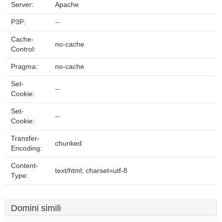
Server:
Apache
P3P:
--
Cache-
no-cache
Control:
Pragma:
no-cache
Set-
--
Cookie:
Set-
--
Cookie:
Transfer-
chunked
Encoding:
Content-
text/html; charset=utf-8
Type:
Domini simili