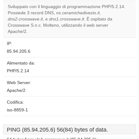
correctly.
Sviluppato con il linguaggio di programmazione PHP/5.2.14.
Possiede 3 record DNS,
ns.ceramichedivezio.it
,
Do you
OK
dns2.crosswave.it
, e
dns1.crosswave.it
. È ospitato da
own this
website?
Crosswave S.n.c. Molteno, utilizzando il web server
Apache/2.
IP:
85.94.205.6
Alimentato da:
PHP/5.2.14
Web Server:
Apache/2
Codifica:
iso-8859-1
PING (85.94.205.6) 56(84) bytes of data.