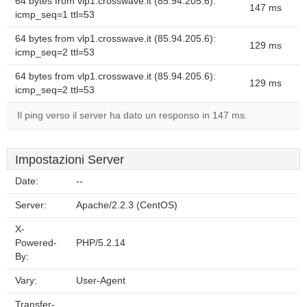
64 bytes from vlp1.crosswave.it (85.94.205.6):
147 ms
icmp_seq=1 ttl=53
64 bytes from vlp1.crosswave.it (85.94.205.6):
129 ms
icmp_seq=2 ttl=53
64 bytes from vlp1.crosswave.it (85.94.205.6):
129 ms
icmp_seq=2 ttl=53
Il ping verso il server ha dato un responso in 147 ms.
Impostazioni Server
Date:
--
Server:
Apache/2.2.3 (CentOS)
X-
Powered-
PHP/5.2.14
By:
Vary:
User-Agent
Transfer-