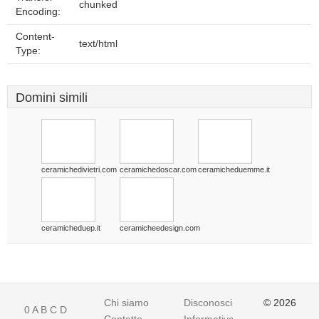
chunked
Encoding:
Content-
text/html
Type:
Domini simili
ceramichedivietri.com
ceramichedoscar.com
ceramicheduemme.it
ceramicheduep.it
ceramicheedesign.com
Chi siamo
Disconoscimento
© 2026
0
A
B
C
D