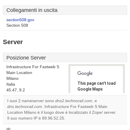
Collegamenti in uscita
section508.gov
Section 508
Server
Posizione Server
Infrastructure For Fastweb S
Main Location
Milano
This page can't load
Italia
Google Maps
45.47, 9.2
correctly.
I suoi 2 nameserver sono
dns2.technorail.com
, e
dns.technorail.com
. Infrastructure For Fastweb S Main
Do you
OK
Location Milano è il luogo dove è localizzato il Zope/ server.
own this
website?
Il suo numero IP è 89.96.52.25.
IP: