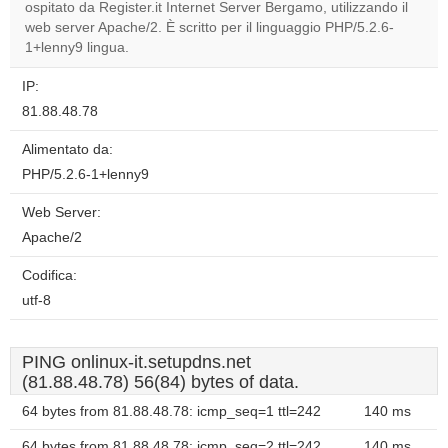
ospitato da Register.it Internet Server Bergamo, utilizzando il
Do you
OK
web server Apache/2. È scritto per il linguaggio PHP/5.2.6-
own this
website?
1+lenny9 lingua.
IP:
81.88.48.78
Alimentato da:
PHP/5.2.6-1+lenny9
Web Server:
Apache/2
Codifica:
utf-8
PING onlinux-it.setupdns.net
(81.88.48.78) 56(84) bytes of data.
64 bytes from 81.88.48.78: icmp_seq=1 ttl=242
140 ms
64 bytes from 81.88.48.78: icmp_seq=2 ttl=242
140 ms