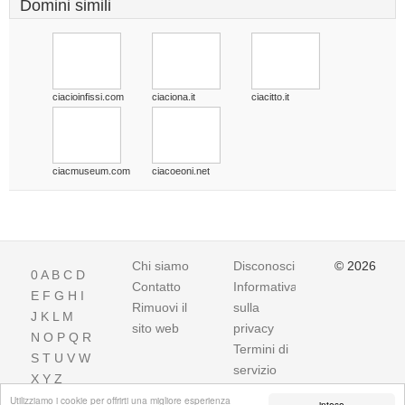
Domini simili
ciacioinfissi.com
ciaciona.it
ciacitto.it
ciacmuseum.com
ciacoeoni.net
Chi siamo
Disconoscimento
© 2026
0
A
B
C
D
Contatto
Informativa
E
F
G
H
I
Rimuovi il
sulla
J
K
L
M
sito web
privacy
N
O
P
Q
R
Termini di
S
T
U
V
W
servizio
X
Y
Z
Utilizziamo i cookie per offrirti una migliore esperienza
inteso