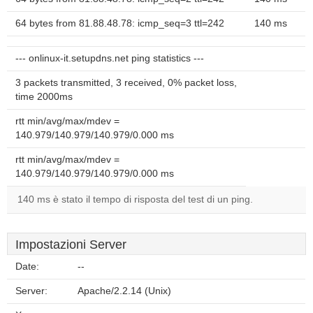
64 bytes from 81.88.48.78: icmp_seq=3 ttl=242
140 ms
--- onlinux-it.setupdns.net ping statistics ---
3 packets transmitted, 3 received, 0% packet loss,
time 2000ms
rtt min/avg/max/mdev =
140.979/140.979/140.979/0.000 ms
rtt min/avg/max/mdev =
140.979/140.979/140.979/0.000 ms
140 ms è stato il tempo di risposta del test di un ping.
Impostazioni Server
Date:
--
Server:
Apache/2.2.14 (Unix)