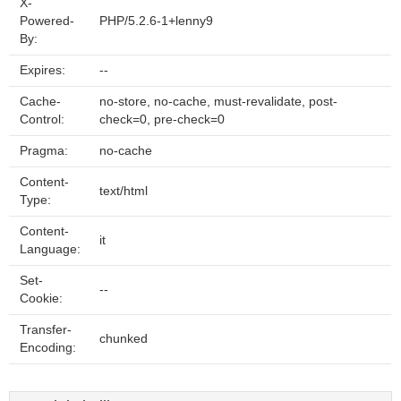
X-
Powered-
PHP/5.2.6-1+lenny9
By:
Expires:
--
Cache-
no-store, no-cache, must-revalidate, post-
Control:
check=0, pre-check=0
Pragma:
no-cache
Content-
text/html
Type:
Content-
it
Language:
Set-
--
Cookie:
Transfer-
chunked
Encoding: