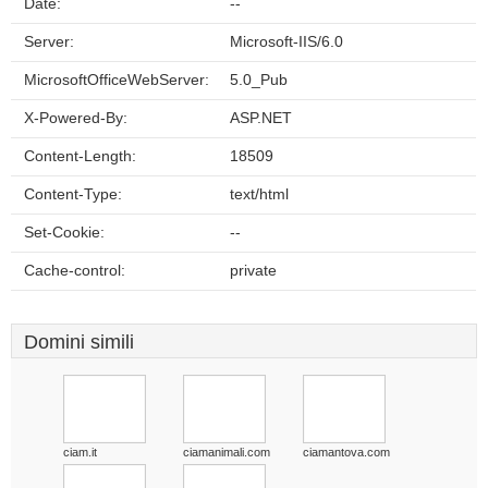
Date:
--
Server:
Microsoft-IIS/6.0
MicrosoftOfficeWebServer:
5.0_Pub
X-Powered-By:
ASP.NET
Content-Length:
18509
Content-Type:
text/html
Set-Cookie:
--
Cache-control:
private
Domini simili
ciam.it
ciamanimali.com
ciamantova.com