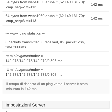
64 bytes from webs1060.aruba.it (62.149.131.70):
142 ms
icmp_seq=2 ttl=113
64 bytes from webs1060.aruba.it (62.149.131.70):
142 ms
icmp_seq=3 ttl=113
--- www. ping statistics ---
3 packets transmitted, 3 received, 0% packet loss,
time 2000ms
rtt min/avg/max/mdev =
142.978/142.978/142.979/0.308 ms
rtt min/avg/max/mdev =
142.978/142.978/142.979/0.308 ms
Il tempo di risposta di un ping verso il server è stato
misurato in 142 ms.
Impostazioni Server