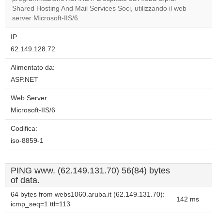
website?
Shared Hosting And Mail Services Soci, utilizzando il web
server Microsoft-IIS/6.
IP:
62.149.128.72
Alimentato da:
ASP.NET
Web Server:
Microsoft-IIS/6
Codifica:
iso-8859-1
PING www. (62.149.131.70) 56(84) bytes
of data.
64 bytes from webs1060.aruba.it (62.149.131.70):
142 ms
icmp_seq=1 ttl=113