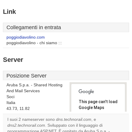
Link
Collegamenti in entrata
poggiodiavolino.com
poggiodiavolino - chi siamo :::
Server
Posizione Server
Aruba S.p.a. - Shared Hosting
And Mail Services
Soci
This page can't load
Italia
Google Maps
43.73, 11.82
correctly.
I suoi 2 nameserver sono
dns.technorail.com
, e
dns2.technorail.com
. Sviluppato con il linguaggio di
Do you
OK
programmazione ASP.NET. È ospitato da Aruba S.p.a. -
own this