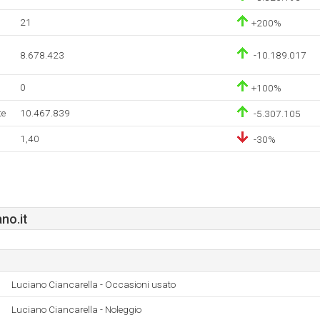
21
+200%
8.678.423
-10.189.017
0
+100%
te
10.467.839
-5.307.105
1,40
-30%
no.it
Luciano Ciancarella - Occasioni usato
Luciano Ciancarella - Noleggio