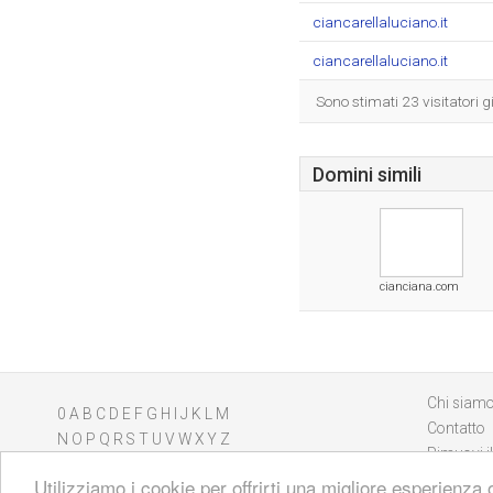
ciancarellaluciano.it
ciancarellaluciano.it
Sono stimati 23 visitatori g
Domini simili
cianciana.com
Chi siam
0
A
B
C
D
E
F
G
H
I
J
K
L
M
Contatto
N
O
P
Q
R
S
T
U
V
W
X
Y
Z
Rimuovi il
Utilizziamo i cookie per offrirti una migliore esperienza 