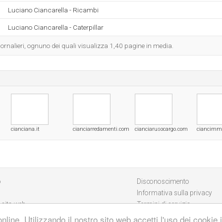
Luciano Ciancarella - Ricambi
Luciano Ciancarella - Caterpillar
iornalieri, ognuno dei quali visualizza 1,40 pagine in media.
cianciana.it
cianciarredamenti.com
cianciarusocargo.com
ciancimmob
o
Disconoscimento
Informativa sulla privacy
 sito web
Termini di servizio
online. Utilizzando il nostro sito web accetti l'uso dei cookie