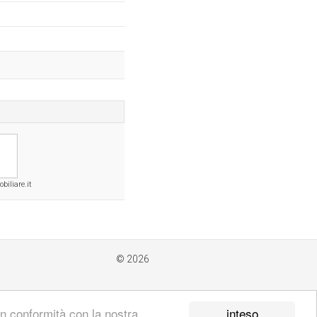
iliare.it
© 2026
inteso
 in conformità con la nostra