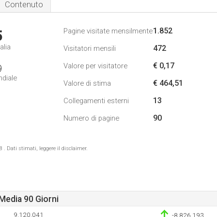
Contenuto
1.852
Pagine visitate mensilmente
5
alia
472
Visitatori mensili
€ 0,17
Valore per visitatore
9
ndiale
€ 464,51
Valore di stima
13
Collegamenti esterni
90
Numero di pagine
 Dati stimati, leggere il disclaimer.
Media 90 Giorni
9.120.041
-8.826.193