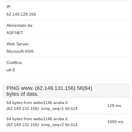
IP:
62.149.128.166
Alimentato da:
ASP.NET
Web Server:
Microsoft-IIS/6
Codifica:
utf-8
PING www. (62.149.131.156) 56(84)
bytes of data.
64 bytes from webs1146.aruba.it
128 ms
(62.149.131.156): icmp_seq=1 ttl=114
64 bytes from webs1146.aruba.it
1050 ms
(62.149.131.156): icmp_seq=2 ttl=114