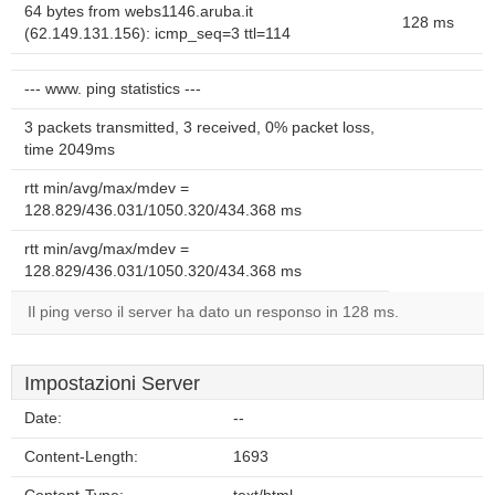
64 bytes from webs1146.aruba.it
128 ms
(62.149.131.156): icmp_seq=3 ttl=114
--- www. ping statistics ---
3 packets transmitted, 3 received, 0% packet loss,
time 2049ms
rtt min/avg/max/mdev =
128.829/436.031/1050.320/434.368 ms
rtt min/avg/max/mdev =
128.829/436.031/1050.320/434.368 ms
Il ping verso il server ha dato un responso in 128 ms.
Impostazioni Server
Date:
--
Content-Length:
1693