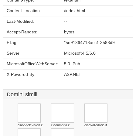
Content-Type:
text/html
Content-Location:
/index.html
Last-Modified:
--
Accept-Ranges:
bytes
ETag:
"5e91364718acc1:3588d9"
Server:
Microsoft-IIS/6.0
MicrosoftOfficeWebServer:
5.0_Pub
X-Powered-By:
ASP.NET
Domini simili
ciaotvtelevision.it
ciaoumbria.it
ciaovalledoria.it