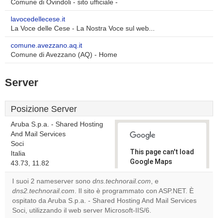
Comune di Ovindoli - sito ufficiale -
lavocedellecese.it
La Voce delle Cese - La Nostra Voce sul web...
comune.avezzano.aq.it
Comune di Avezzano (AQ) - Home
Server
Posizione Server
Aruba S.p.a. - Shared Hosting
And Mail Services
Soci
This page can't load
Italia
Google Maps
43.73, 11.82
correctly.
I suoi 2 nameserver sono
dns.technorail.com
, e
dns2.technorail.com
. Il sito è programmato con ASP.NET. È
Do you
OK
ospitato da Aruba S.p.a. - Shared Hosting And Mail Services
own this
website?
Soci, utilizzando il web server Microsoft-IIS/6.