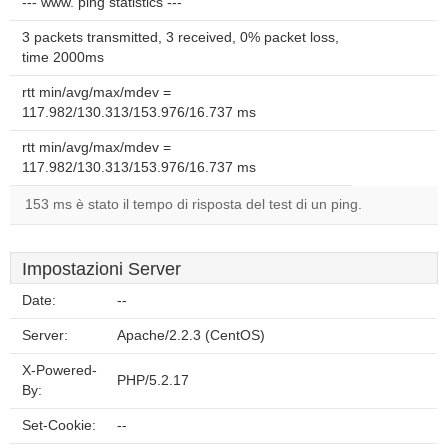
--- www. ping statistics ---
3 packets transmitted, 3 received, 0% packet loss,
time 2000ms
rtt min/avg/max/mdev =
117.982/130.313/153.976/16.737 ms
rtt min/avg/max/mdev =
117.982/130.313/153.976/16.737 ms
153 ms è stato il tempo di risposta del test di un ping.
Impostazioni Server
Date:
--
Server:
Apache/2.2.3 (CentOS)
X-Powered-
PHP/5.2.17
By:
Set-Cookie:
--