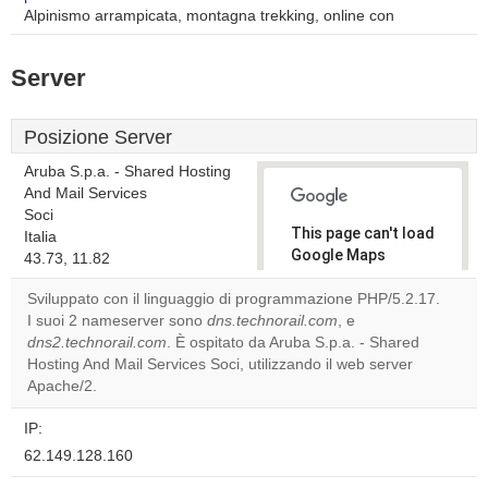
Alpinismo arrampicata, montagna trekking, online con
Server
Posizione Server
Aruba S.p.a. - Shared Hosting
And Mail Services
Soci
This page can't load
Italia
Google Maps
43.73, 11.82
correctly.
Sviluppato con il linguaggio di programmazione PHP/5.2.17.
I suoi 2 nameserver sono
dns.technorail.com
, e
Do you
OK
dns2.technorail.com
. È ospitato da Aruba S.p.a. - Shared
own this
website?
Hosting And Mail Services Soci, utilizzando il web server
Apache/2.
IP:
62.149.128.160