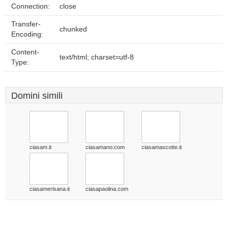
Connection:
close
Transfer-
chunked
Encoding:
Content-
text/html; charset=utf-8
Type:
Domini simili
ciasam.it
ciasamano.com
ciasamascotte.it
ciasamerisana.it
ciasapaolina.com