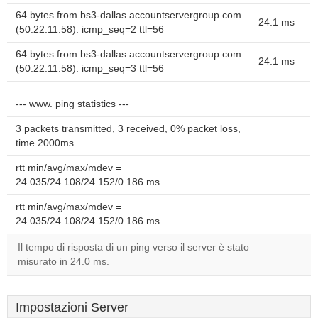
64 bytes from bs3-dallas.accountservergroup.com
24.1 ms
(50.22.11.58): icmp_seq=2 ttl=56
64 bytes from bs3-dallas.accountservergroup.com
24.1 ms
(50.22.11.58): icmp_seq=3 ttl=56
--- www. ping statistics ---
3 packets transmitted, 3 received, 0% packet loss,
time 2000ms
rtt min/avg/max/mdev =
24.035/24.108/24.152/0.186 ms
rtt min/avg/max/mdev =
24.035/24.108/24.152/0.186 ms
Il tempo di risposta di un ping verso il server è stato
misurato in 24.0 ms.
Impostazioni Server