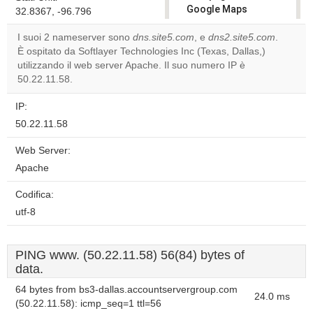
Google Maps
32.8367, -96.796
correctly.
I suoi 2 nameserver sono
dns.site5.com
, e
dns2.site5.com
.
È ospitato da Softlayer Technologies Inc (Texas, Dallas,)
Do you
OK
utilizzando il web server Apache. Il suo numero IP è
own this
website?
50.22.11.58.
IP:
50.22.11.58
Web Server:
Apache
Codifica:
utf-8
PING www. (50.22.11.58) 56(84) bytes of
data.
64 bytes from bs3-dallas.accountservergroup.com
24.0 ms
(50.22.11.58): icmp_seq=1 ttl=56