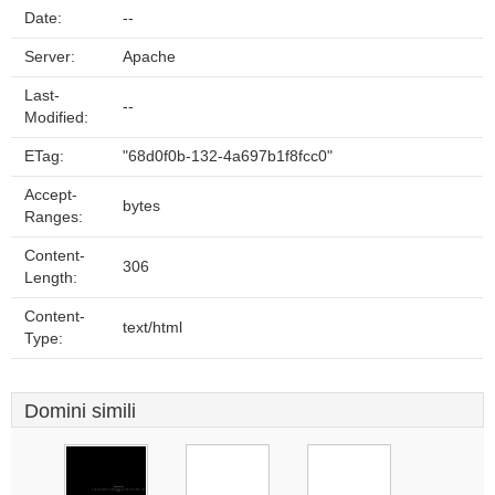
Date:
--
Server:
Apache
Last-
--
Modified:
ETag:
"68d0f0b-132-4a697b1f8fcc0"
Accept-
bytes
Ranges:
Content-
306
Length:
Content-
text/html
Type:
Domini simili