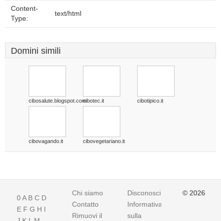
Content-
text/html
Type:
Domini simili
cibosalute.blogspot.com
cibotec.it
cibotipico.it
cibovagando.it
cibovegetariano.it
Chi siamo
Disconoscimento
© 2026
0
A
B
C
D
Contatto
Informativa
E
F
G
H
I
Rimuovi il
sulla
J
K
L
M