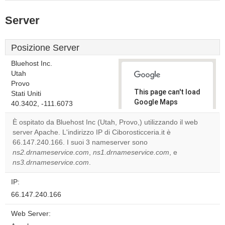
Server
Posizione Server
Bluehost Inc.
Utah
Provo
This page can't load
Stati Uniti
Google Maps
40.3402, -111.6073
correctly.
È ospitato da Bluehost Inc (Utah, Provo,) utilizzando il web
server Apache. L'indirizzo IP di Ciborosticceria.it è
Do you
OK
66.147.240.166. I suoi 3 nameserver sono
own this
website?
ns2.drnameservice.com
,
ns1.drnameservice.com
, e
ns3.drnameservice.com
.
IP:
66.147.240.166
Web Server: