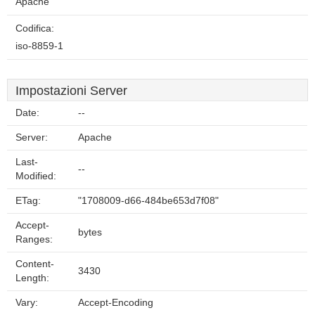
Apache
Codifica:
iso-8859-1
Impostazioni Server
Date:
--
Server:
Apache
Last-
--
Modified:
ETag:
"1708009-d66-484be653d7f08"
Accept-
bytes
Ranges:
Content-
3430
Length:
Vary:
Accept-Encoding