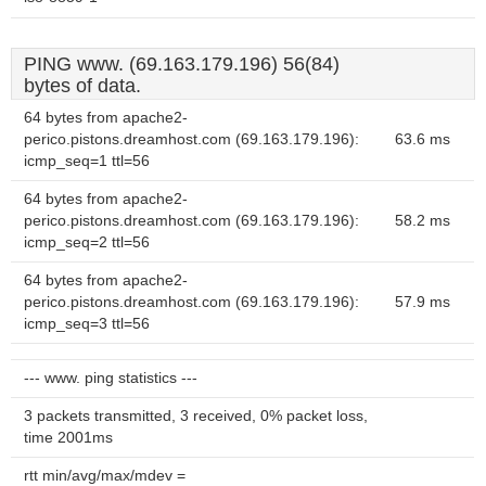
PING www. (69.163.179.196) 56(84)
bytes of data.
64 bytes from apache2-
perico.pistons.dreamhost.com (69.163.179.196):
63.6 ms
icmp_seq=1 ttl=56
64 bytes from apache2-
perico.pistons.dreamhost.com (69.163.179.196):
58.2 ms
icmp_seq=2 ttl=56
64 bytes from apache2-
perico.pistons.dreamhost.com (69.163.179.196):
57.9 ms
icmp_seq=3 ttl=56
--- www. ping statistics ---
3 packets transmitted, 3 received, 0% packet loss,
time 2001ms
rtt min/avg/max/mdev =