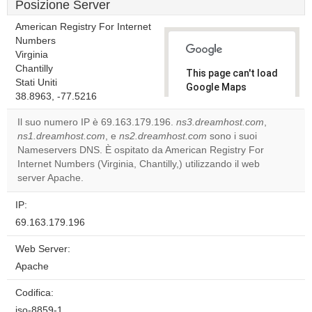
Posizione Server
American Registry For Internet
Numbers
Virginia
Chantilly
This page can't load
Stati Uniti
Google Maps
38.8963, -77.5216
correctly.
Il suo numero IP è 69.163.179.196.
ns3.dreamhost.com
,
Do you
ns1.dreamhost.com
, e
ns2.dreamhost.com
sono i suoi
OK
own this
Nameservers DNS. È ospitato da American Registry For
website?
Internet Numbers (Virginia, Chantilly,) utilizzando il web
server Apache.
IP:
69.163.179.196
Web Server:
Apache
Codifica:
iso-8859-1