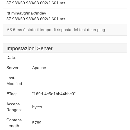
57.939/59.939/63.602/2.601 ms
rtt min/avg/max/mdev =
57.939/59.939/63.602/2.601 ms
63.6 ms è stato il tempo di risposta del test di un ping.
Impostazioni Server
Date:
--
Server:
Apache
Last-
--
Modified:
ETag:
"169d-4c5e1bb44bbc0"
Accept-
bytes
Ranges:
Content-
5789
Length: