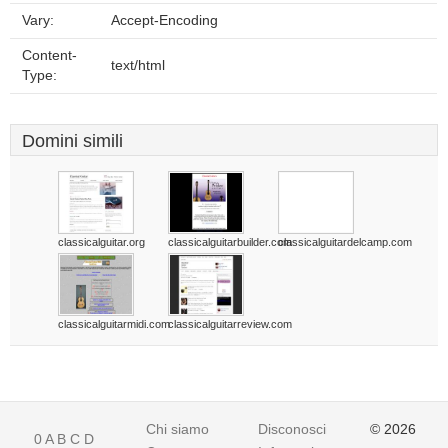
Vary:
Accept-Encoding
Content-
text/html
Type:
Domini simili
classicalguitar.org
classicalguitarbuilder.com
classicalguitardelcamp.com
classicalguitarmidi.com
classicalguitarreview.com
Chi siamo
Disconoscimento
© 2026
0
A
B
C
D