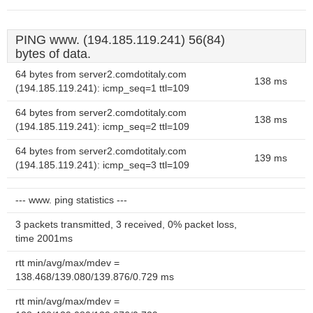
PING www. (194.185.119.241) 56(84)
bytes of data.
64 bytes from server2.comdotitaly.com
138 ms
(194.185.119.241): icmp_seq=1 ttl=109
64 bytes from server2.comdotitaly.com
138 ms
(194.185.119.241): icmp_seq=2 ttl=109
64 bytes from server2.comdotitaly.com
139 ms
(194.185.119.241): icmp_seq=3 ttl=109
--- www. ping statistics ---
3 packets transmitted, 3 received, 0% packet loss,
time 2001ms
rtt min/avg/max/mdev =
138.468/139.080/139.876/0.729 ms
rtt min/avg/max/mdev =