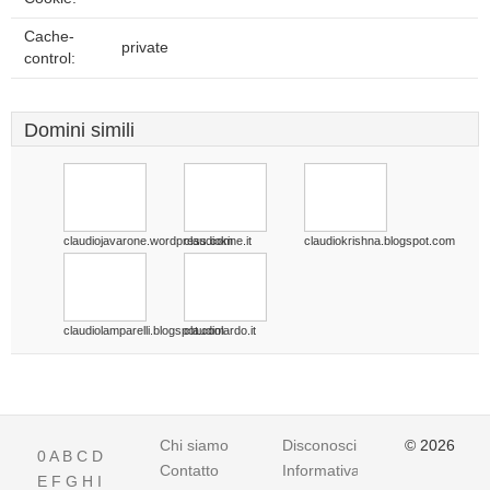
Cache-
private
control:
Domini simili
claudiojavarone.wordpress.com
claudiokine.it
claudiokrishna.blogspot.com
claudiolamparelli.blogspot.com
claudiolardo.it
Chi siamo
Disconoscimento
© 2026
0
A
B
C
D
Contatto
Informativa
E
F
G
H
I