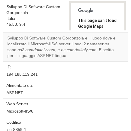
Sviluppo Di Software Custom
Gorgonzola
Italia
This page can't load
45.53, 9.4
Google Maps
correctly.
Sviluppo Di Software Custom Gorgonzola è il luogo dove è
localizzato il Microsoft-IIS/6 server. I suoi 2 nameserver
Do you
OK
sono
ns2.comdotitaly.com
, e
ns.comdotitaly.com
own this
. È scritto
website?
per il linguaggio ASP.NET lingua.
IP:
194.185.119.241
Alimentato da:
ASP.NET
Web Server:
Microsoft-IIS/6
Codifica:
iso-8859-1