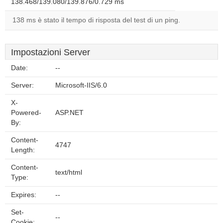
138.468/139.080/139.876/0.729 ms
138 ms è stato il tempo di risposta del test di un ping.
Impostazioni Server
Date:
--
Server:
Microsoft-IIS/6.0
X-
Powered-
ASP.NET
By:
Content-
4747
Length:
Content-
text/html
Type:
Expires:
--
Set-
--
Cookie: