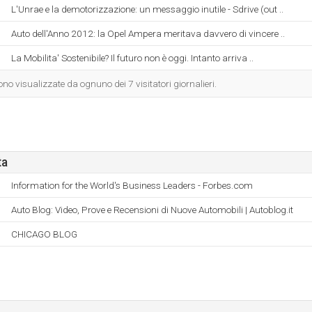
L'Unrae e la demotorizzazione: un messaggio inutile - Sdrive (out ..
Auto dell'Anno 2012: la Opel Ampera meritava davvero di vincere ..
La Mobilita' Sostenibile? Il futuro non è oggi. Intanto arriva ..
o visualizzate da ognuno dei 7 visitatori giornalieri.
ta
Information for the World's Business Leaders - Forbes.com
Auto Blog: Video, Prove e Recensioni di Nuove Automobili | Autoblog.it
CHICAGO BLOG