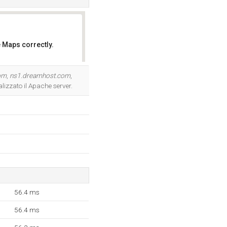
 Maps correctly.
OK
om
,
ns1.dreamhost.com
,
alizzato il Apache server.
56.4 ms
56.4 ms