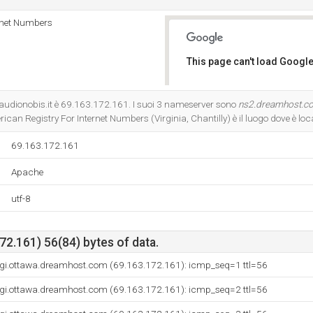
rnet Numbers
This page can't load Google
Do you own this website?
Claudionobis.it è 69.163.172.161. I suoi 3 nameserver sono
ns2.dreamhost.c
rican Registry For Internet Numbers (Virginia, Chantilly) è il luogo dove è loc
69.163.172.161
Apache
utf-8
2.161) 56(84) bytes of data.
gi.ottawa.dreamhost.com (69.163.172.161): icmp_seq=1 ttl=56
gi.ottawa.dreamhost.com (69.163.172.161): icmp_seq=2 ttl=56