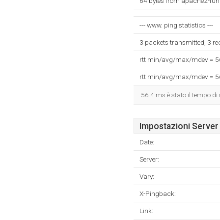
64 bytes from apache2-fun
--- www. ping statistics ---
3 packets transmitted, 3 r
rtt min/avg/max/mdev = 
rtt min/avg/max/mdev = 
56.4 ms è stato il tempo di 
Impostazioni Server
Date:
Server:
Vary:
X-Pingback:
Link: