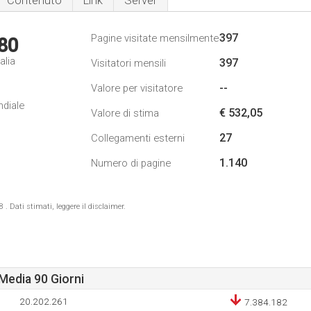
Contenuto
Link
Server
397
Pagine visitate mensilmente
80
alia
397
Visitatori mensili
--
Valore per visitatore
1
ndiale
€ 532,05
Valore di stima
27
Collegamenti esterni
1.140
Numero di pagine
 Dati stimati, leggere il disclaimer.
Media 90 Giorni
20.202.261
7.384.182