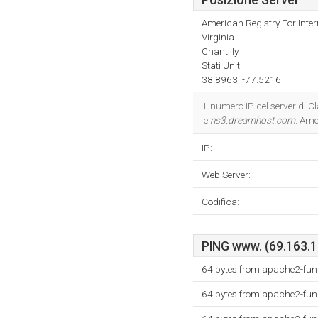
Posizione Server
American Registry For Inte
Virginia
Chantilly
Stati Uniti
38.8963, -77.5216
Il numero IP del server di 
e
ns3.dreamhost.com
. Ame
IP:
Web Server:
Codifica:
PING www. (69.163.17
64 bytes from apache2-fun
64 bytes from apache2-fun