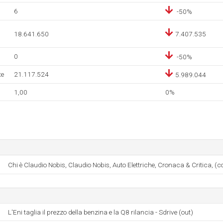
6
-50%
18.641.650
7.407.535
0
-50%
te
21.117.524
5.989.044
1,00
0%
Chi è Claudio Nobis, Claudio Nobis, Auto Elettriche, Cronaca & Critica, (c
L'Eni taglia il prezzo della benzina e la Q8 rilancia - Sdrive (out)