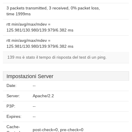
3 packets transmitted, 3 received, 0% packet loss,
time 1999ms
rtt min/avg/max/mdev =
125.981/130.980/139.979/6.382 ms
rtt min/avg/max/mdev =
125.981/130.980/139.979/6.382 ms
139 ms è stato il tempo di risposta del test di un ping.
Impostazioni Server
Date:
--
Server:
Apache/2.2
P3P:
--
Expires:
--
Cache-
post-check=0, pre-check=0