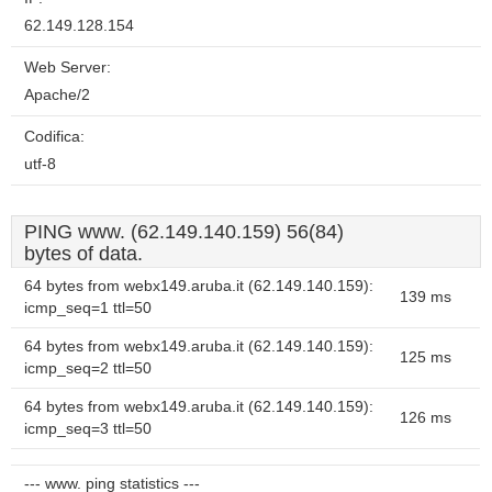
62.149.128.154
Web Server:
Apache/2
Codifica:
utf-8
PING www. (62.149.140.159) 56(84)
bytes of data.
64 bytes from webx149.aruba.it (62.149.140.159):
139 ms
icmp_seq=1 ttl=50
64 bytes from webx149.aruba.it (62.149.140.159):
125 ms
icmp_seq=2 ttl=50
64 bytes from webx149.aruba.it (62.149.140.159):
126 ms
icmp_seq=3 ttl=50
--- www. ping statistics ---