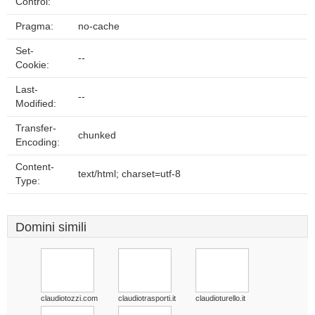
Control:
Pragma:
no-cache
Set-
--
Cookie:
Last-
--
Modified:
Transfer-
chunked
Encoding:
Content-
text/html; charset=utf-8
Type:
Domini simili
claudiotozzi.com
claudiotrasporti.it
claudioturello.it