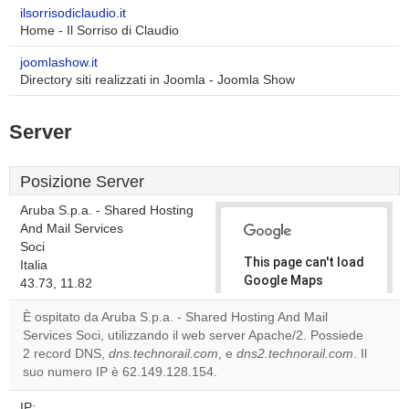
ilsorrisodiclaudio.it
Home - Il Sorriso di Claudio
joomlashow.it
Directory siti realizzati in Joomla - Joomla Show
Server
Posizione Server
Aruba S.p.a. - Shared Hosting
And Mail Services
Soci
This page can't load
Italia
Google Maps
43.73, 11.82
correctly.
È ospitato da Aruba S.p.a. - Shared Hosting And Mail
Services Soci, utilizzando il web server Apache/2. Possiede
Do you
OK
2 record DNS,
dns.technorail.com
, e
dns2.technorail.com
own this
. Il
website?
suo numero IP è 62.149.128.154.
IP: