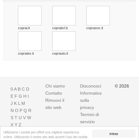
coprai.it
copralsrl.it
coprasnc.it
copratex.it
coprauto.it
Chi siamo
Disconoscimento
© 2026
0
A
B
C
D
Contatto
Informativa
E
F
G
H
I
Rimuovi il
sulla
J
K
L
M
sito web
privacy
N
O
P
Q
R
Termini di
S
T
U
V
W
servizio
X
Y
Z
Utilizziamo i cookie per offrirti una migliore esperienza
inteso
online. Utilizzando il nostro sito web accetti l'uso dei cookie