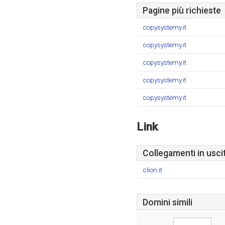
Pagine più richieste
copysystemy.it
copysystemy.it
copysystemy.it
copysystemy.it
copysystemy.it
Link
Collegamenti in usci
clion.it
Domini simili