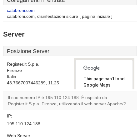
Collegamenti in entrata
calabroni.com
calabroni.com, disinfestazioni sicure [ pagina iniziale ]
Server
Posizione Server
Register.it S.p.a.
Firenze
Italia
This page can't load
43.7667007446289, 11.25
Google Maps
correctly.
Il suo numero IP è 195.110.124.188. È ospitato da
Register.it S.p.a. Firenze, utilizzando il web server Apache/2.
Do you
OK
own this
website?
IP:
195.110.124.188
Web Server: