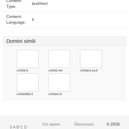
Content-
text/html
Type:
Content-
it
Language:
Domini simili
corbar.it
corbar.net
corbara.sa.it
corbaribio.it
corbaro.it
Chi siamo
Disconoscimento
© 2026
0
A
B
C
D