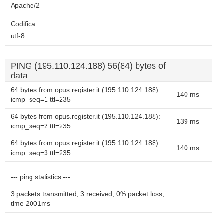
Apache/2
Codifica:
utf-8
PING (195.110.124.188) 56(84) bytes of
data.
64 bytes from opus.register.it (195.110.124.188):
140 ms
icmp_seq=1 ttl=235
64 bytes from opus.register.it (195.110.124.188):
139 ms
icmp_seq=2 ttl=235
64 bytes from opus.register.it (195.110.124.188):
140 ms
icmp_seq=3 ttl=235
--- ping statistics ---
3 packets transmitted, 3 received, 0% packet loss,
time 2001ms