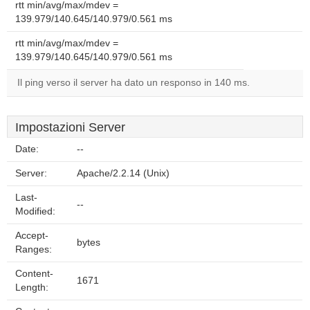
rtt min/avg/max/mdev =
139.979/140.645/140.979/0.561 ms
rtt min/avg/max/mdev =
139.979/140.645/140.979/0.561 ms
Il ping verso il server ha dato un responso in 140 ms.
Impostazioni Server
Date:
--
Server:
Apache/2.2.14 (Unix)
Last-
--
Modified:
Accept-
bytes
Ranges:
Content-
1671
Length: