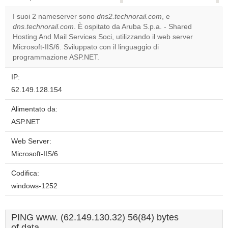
correctly.
I suoi 2 nameserver sono
dns2.technorail.com
, e
dns.technorail.com
. È ospitato da Aruba S.p.a. - Shared
Do you
OK
Hosting And Mail Services Soci, utilizzando il web server
own this
website?
Microsoft-IIS/6. Sviluppato con il linguaggio di
programmazione ASP.NET.
IP:
62.149.128.154
Alimentato da:
ASP.NET
Web Server:
Microsoft-IIS/6
Codifica:
windows-1252
PING www. (62.149.130.32) 56(84) bytes
of data.