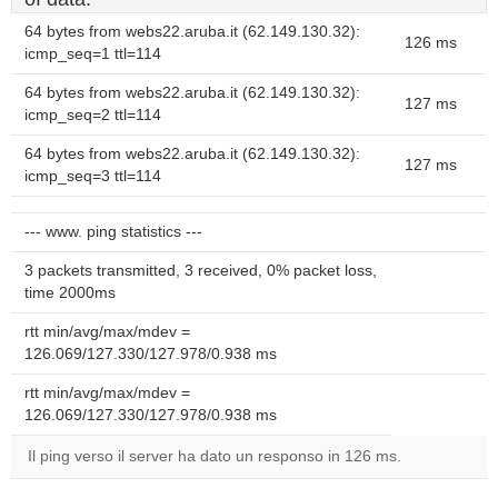
64 bytes from webs22.aruba.it (62.149.130.32):
126 ms
icmp_seq=1 ttl=114
64 bytes from webs22.aruba.it (62.149.130.32):
127 ms
icmp_seq=2 ttl=114
64 bytes from webs22.aruba.it (62.149.130.32):
127 ms
icmp_seq=3 ttl=114
--- www. ping statistics ---
3 packets transmitted, 3 received, 0% packet loss,
time 2000ms
rtt min/avg/max/mdev =
126.069/127.330/127.978/0.938 ms
rtt min/avg/max/mdev =
126.069/127.330/127.978/0.938 ms
Il ping verso il server ha dato un responso in 126 ms.