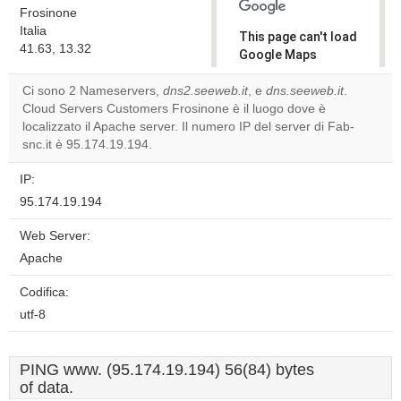
Frosinone
Italia
This page can't load
41.63, 13.32
Google Maps
correctly.
Ci sono 2 Nameservers,
dns2.seeweb.it
, e
dns.seeweb.it
.
Cloud Servers Customers Frosinone è il luogo dove è
Do you
OK
localizzato il Apache server. Il numero IP del server di Fab-
own this
website?
snc.it è 95.174.19.194.
IP:
95.174.19.194
Web Server:
Apache
Codifica:
utf-8
PING www. (95.174.19.194) 56(84) bytes
of data.