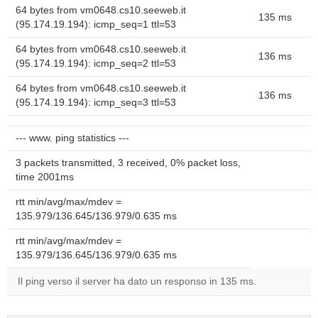
64 bytes from vm0648.cs10.seeweb.it
135 ms
(95.174.19.194): icmp_seq=1 ttl=53
64 bytes from vm0648.cs10.seeweb.it
136 ms
(95.174.19.194): icmp_seq=2 ttl=53
64 bytes from vm0648.cs10.seeweb.it
136 ms
(95.174.19.194): icmp_seq=3 ttl=53
--- www. ping statistics ---
3 packets transmitted, 3 received, 0% packet loss,
time 2001ms
rtt min/avg/max/mdev =
135.979/136.645/136.979/0.635 ms
rtt min/avg/max/mdev =
135.979/136.645/136.979/0.635 ms
Il ping verso il server ha dato un responso in 135 ms.