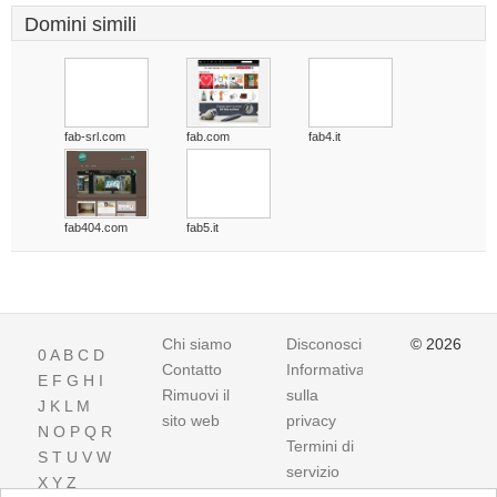
Domini simili
fab-srl.com
fab.com
fab4.it
fab404.com
fab5.it
Chi siamo
Disconoscimento
© 2026
0
A
B
C
D
Contatto
Informativa
E
F
G
H
I
Rimuovi il
sulla
J
K
L
M
sito web
privacy
N
O
P
Q
R
Termini di
S
T
U
V
W
servizio
X
Y
Z