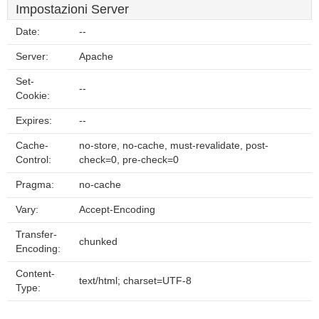
Impostazioni Server
Date:
--
Server:
Apache
Set-
--
Cookie:
Expires:
--
Cache-
no-store, no-cache, must-revalidate, post-
Control:
check=0, pre-check=0
Pragma:
no-cache
Vary:
Accept-Encoding
Transfer-
chunked
Encoding:
Content-
text/html; charset=UTF-8
Type: