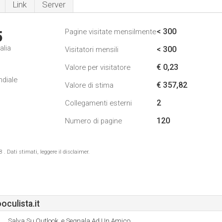
Link
Server
< 300
Pagine visitate mensilmente
5
alia
< 300
Visitatori mensili
€ 0,23
Valore per visitatore
ndiale
€ 357,82
Valore di stima
2
Collegamenti esterni
120
Numero di pagine
 Dati stimati, leggere il disclaimer.
culista.it
Salva Su Outlook, e Segnala Ad Un Amico.