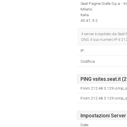
Seat Pagine Gialle S.p.a. - I
Milano
Italia
45.47, 9.2
Il server è ospitato da Seat
DNS. Il suo numero IP è 21
IP:
Codifica:
PING vsites.seat.it (
From 212.48.3.129 icmp_se
From 212.48.3.129 icmp_se
Impostazioni Server
Date: