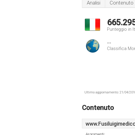
Analisi
Contenuto
665.29
Punteggio in It
--
Classifica Mo
Ultimo aggiornamento: 21/04/2018 .
Contenuto
www.Fusiluigimedicoo
Argomenti: