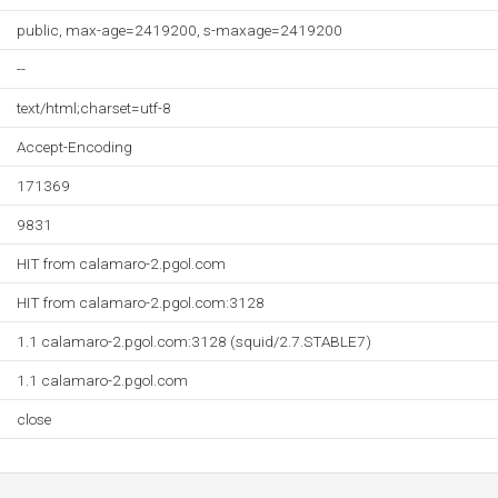
public, max-age=2419200, s-maxage=2419200
--
text/html;charset=utf-8
Accept-Encoding
171369
9831
HIT from calamaro-2.pgol.com
HIT from calamaro-2.pgol.com:3128
1.1 calamaro-2.pgol.com:3128 (squid/2.7.STABLE7)
1.1 calamaro-2.pgol.com
close