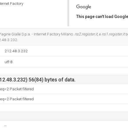
nternet Factory
This page can't load Google
Do you own this website?
 Pagine Gialle S.p.a. - Internet Factory Milano.
ns2.register.it
, e
ns1.register.it
s
2.48.3.232.
212.48.3.232
utf-8
212.48.3.232) 56(84) bytes of data.
q=2 Packet filtered
q=2 Packet filtered
--